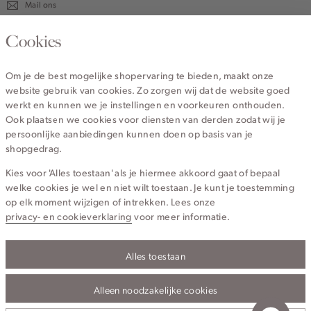
Mail ons
020 - 3412 670
Cookies
Van maandag t/m vrijdag van 8.30 uur tot 18.00 uur.
Om je de best mogelijke shopervaring te bieden, maakt onze
website gebruik van cookies. Zo zorgen wij dat de website goed
Service
werkt en kunnen we je instellingen en voorkeuren onthouden.
Ook plaatsen we cookies voor diensten van derden zodat wij je
persoonlijke aanbiedingen kunnen doen op basis van je
Wij zijn Cotton Club
shopgedrag.
Kies voor 'Alles toestaan' als je hiermee akkoord gaat of bepaal
Topcategorieën voor jou
welke cookies je wel en niet wilt toestaan. Je kunt je toestemming
op elk moment wijzigen of intrekken. Lees onze
privacy- en cookieverklaring
voor meer informatie.
Alles toestaan
Privacy- en cookieverklaring
Algemene Voorwaarden
Alleen noodzakelijke cookies