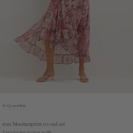
Co-ord Sets
roze bloemenprint co-ord set
2 producten in deze outfit