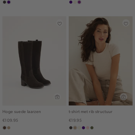
choco
indigo
indigo
ecru
middenpaars
Hoge suede laarzen
t-shirt met rib structuur
€109.95
€19.95
donkerbruin
zand
choco
zand
wit,
indigo
pink
groen,