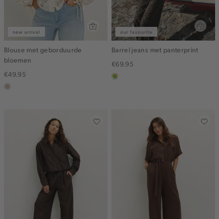
new arrival
our favourite
Blouse met geborduurde
Barrel jeans met panterprint
bloemen
€69.95
€49.95
meerkleurig
lichtzand