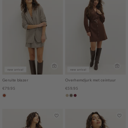
new arrival
new arrival
Geruite blazer
Overhemdjurk met ceintuur
€79.95
€59.95
bruin
lichtzand
middenbruin
bordeaux