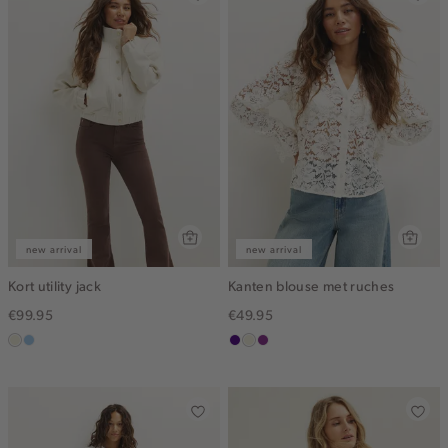
new arrival
new arrival
Kort utility jack
Kanten blouse met ruches
€99.95
€49.95
ecru
lichtblauw
indigo
ecru
middenpaars