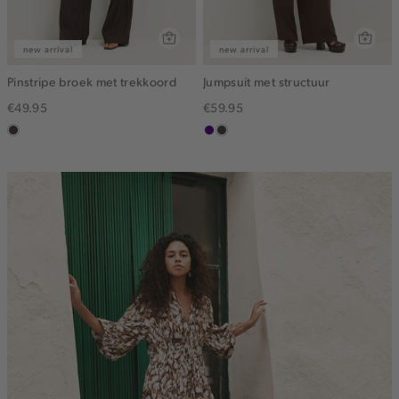
new arrival
new arrival
Pinstripe broek met trekkoord
Jumpsuit met structuur
€49.95
€59.95
choco
indigo
choco