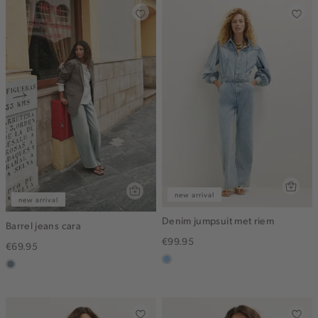
new arrival
new arrival
Denim jumpsuit met riem
Barrel jeans cara
€99.95
€69.95
blauw,
dusty
used
blue
light