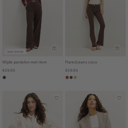
new arrival
Wijde pantalon met riem
Flared jeans coco
€59.95
€59.95
choco
bruin
donkerkhaki
lichtzand