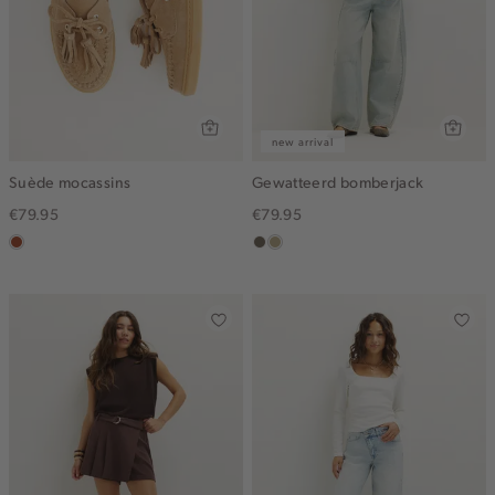
new arrival
Suède mocassins
Gewatteerd bomberjack
€79.95
€79.95
bruin
middenbruin
lichtkhaki