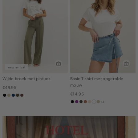
new arrival
Wijde broek met pintuck
Basic T-shirt met opgerolde
mouw
€49.95
€14.95
zwart
lichtzand
donkerblauw
groen,
donkerbruin
+3
olijf,
zwart
middenpaars
choco
terracotta
vanille
wit
lichtzand
midden
geel