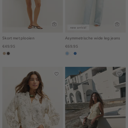
new arrival
Skort met plooien
Asymmetrische wide leg jeans
€49.95
€69.95
zand
choco
blauw,
wit
blauw,
gemêleerd
used
used
light
middle