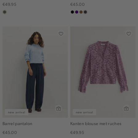
€49.95
€45.00
middenbruin
zwart
indigo
deepmocca
choco
new arrival
new arrival
Barrel pantalon
Kanten blouse met ruches
€45.00
€49.95