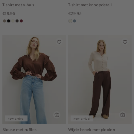
T-shirt met v-hals
T-shirt met knoopdetail
€19.95
€29.95
taupe,
zwart
wit,
choco
bordeaux
ecru
dusty
dark
off-
blue
white
new arrival
new arrival
Blouse met ruffles
Wijde broek met plooien