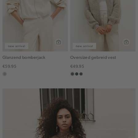
new arrival
new arrival
Glanzend bomberjack
Oversized gebreid vest
€59.95
€49.95
lichtzand
taupe
groen,
bruin
grijs
gemêleerd