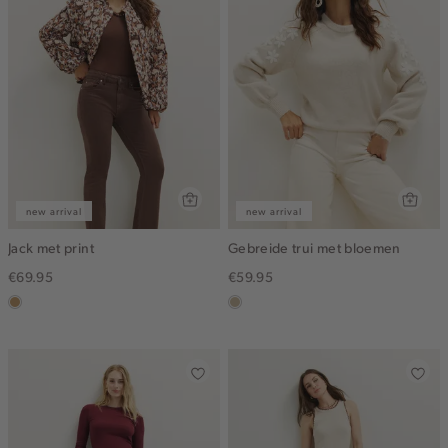
new arrival
new arrival
Jack met print
Gebreide trui met bloemen
€69.95
€59.95
camel
lichtzand