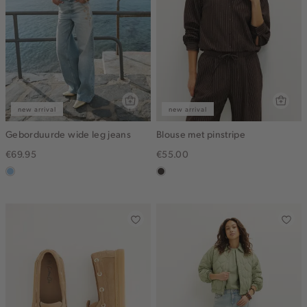
new arrival
new arrival
Geborduurde wide leg jeans
Blouse met pinstripe
€69.95
€55.00
blauw,
choco
used
light