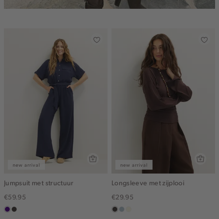
new arrival
new arrival
Jumpsuit met structuur
Longsleeve met zijplooi
€59.95
€29.95
indigo
choco
choco
blauw,
wit,