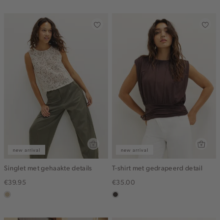
ijs
off-
white
new arrival
new arrival
Singlet met gehaakte details
T-shirt met gedrapeerd detail
€39.95
€35.00
lichtzand
choco