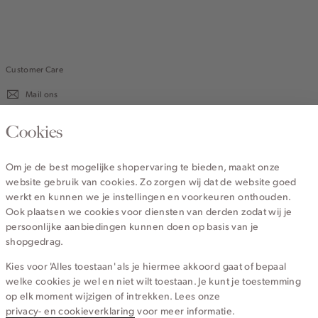
Customer Care
Mail ons
020 - 3412 670
Cookies
Van maandag t/m vrijdag van 8.30 uur tot 18.00 uur.
Om je de best mogelijke shopervaring te bieden, maakt onze
website gebruik van cookies. Zo zorgen wij dat de website goed
Service
werkt en kunnen we je instellingen en voorkeuren onthouden.
Ook plaatsen we cookies voor diensten van derden zodat wij je
persoonlijke aanbiedingen kunnen doen op basis van je
Wij zijn Cotton Club
shopgedrag.
Kies voor 'Alles toestaan' als je hiermee akkoord gaat of bepaal
Topcategorieën voor jou
welke cookies je wel en niet wilt toestaan. Je kunt je toestemming
op elk moment wijzigen of intrekken. Lees onze
privacy- en cookieverklaring
voor meer informatie.