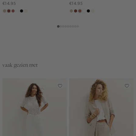
€14.95
€14.95
lichtzand
cognac
terracotta
wit
zwart
wit,
lichtzand
cognac
terracotta
wit
zwart
wit,
off-
off-
white
white
vaak gezien met