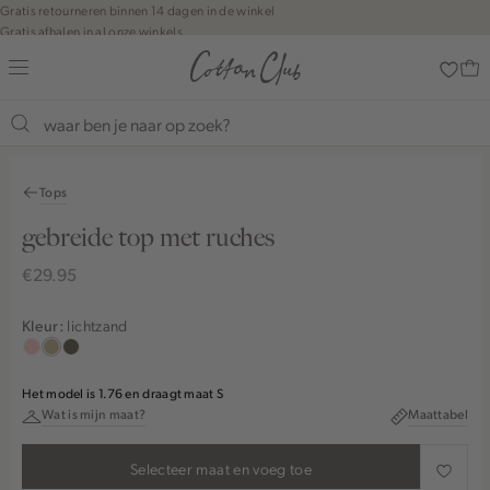
Navigeer
Gratis retourneren binnen 14 dagen in de winkel
Gratis afhalen in al onze winkels
direct naar
Jouw bestelling wordt binnen 1 tot 5 dagen bezorgd
de
Betaal zoals jij wilt: o.a. iDEAL | Wero, Riverty, Apple pay & creditcard
hoofdinhoud
Open de
zoekbalk
Shop the look
Navigeer
direct
Tops
naar de
footer
gebreide top met ruches
€29.95
lichtzand
Kleur:
pink
lichtzand
middenbruin
clay
Het model is 1.76 en draagt maat S
Wat is mijn maat?
Maattabel
Selecteer maat en voeg toe