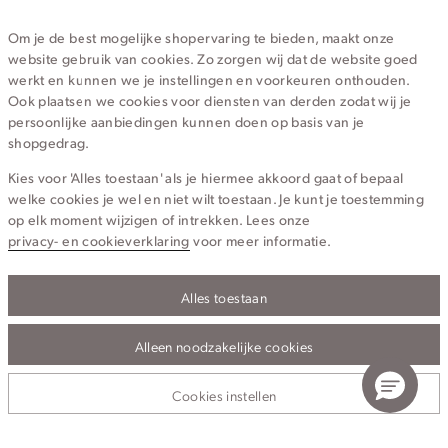
020 - 3412 670
Om je de best mogelijke shopervaring te bieden, maakt onze
Van maandag t/m vrijdag van 8.30 uur tot 18.00 uur.
website gebruik van cookies. Zo zorgen wij dat de website goed
werkt en kunnen we je instellingen en voorkeuren onthouden.
Service
Ook plaatsen we cookies voor diensten van derden zodat wij je
persoonlijke aanbiedingen kunnen doen op basis van je
shopgedrag.
Wij zijn Cotton Club
Kies voor 'Alles toestaan' als je hiermee akkoord gaat of bepaal
welke cookies je wel en niet wilt toestaan. Je kunt je toestemming
Topcategorieën voor jou
op elk moment wijzigen of intrekken. Lees onze
privacy- en cookieverklaring
voor meer informatie.
Alles toestaan
Privacy- en cookieverklaring
Algemene Voorwaarden
Alleen noodzakelijke cookies
Cookies instellen
© 2026 Cotton Club Alle Rechten Voorbehouden