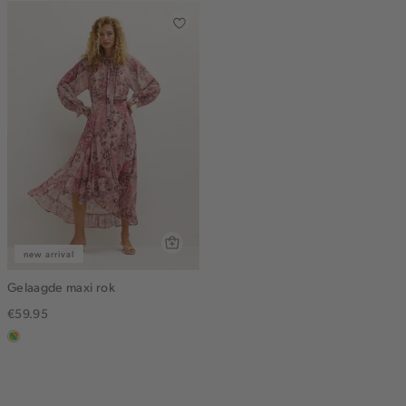
new arrival
Gelaagde maxi rok
€59.95
meerkleurig