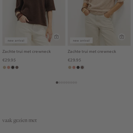
new arrival
new arrival
Zachte trui met crewneck
Zachte trui met crewneck
€29.95
€29.95
lichtzand
salmon,
choco
taupe
lichtzand
salmon,
choco
taupe
middle
middle
vaak gezien met