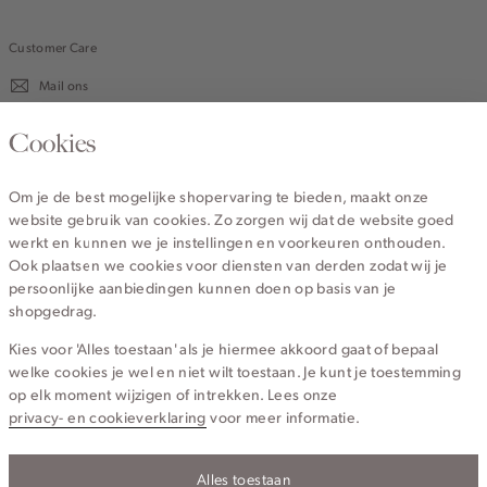
Customer Care
Mail ons
020 - 3412 670
Cookies
Van maandag t/m vrijdag van 8.30 uur tot 18.00 uur.
Om je de best mogelijke shopervaring te bieden, maakt onze
website gebruik van cookies. Zo zorgen wij dat de website goed
Service
werkt en kunnen we je instellingen en voorkeuren onthouden.
Ook plaatsen we cookies voor diensten van derden zodat wij je
persoonlijke aanbiedingen kunnen doen op basis van je
Wij zijn Cotton Club
shopgedrag.
Kies voor 'Alles toestaan' als je hiermee akkoord gaat of bepaal
Topcategorieën voor jou
welke cookies je wel en niet wilt toestaan. Je kunt je toestemming
op elk moment wijzigen of intrekken. Lees onze
privacy- en cookieverklaring
voor meer informatie.
Alles toestaan
Privacy- en cookieverklaring
Algemene Voorwaarden