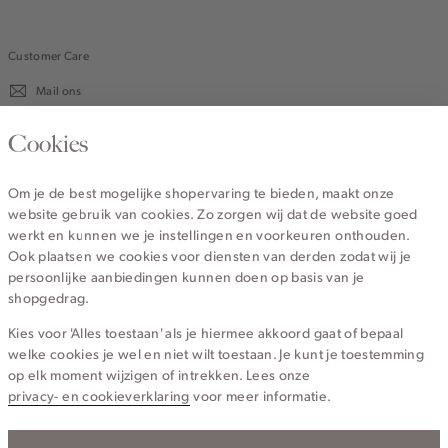
Customer Care
Mail ons
020 - 3412 670
Cookies
Van maandag t/m vrijdag van 8.30 uur tot 18.00 uur.
Om je de best mogelijke shopervaring te bieden, maakt onze
website gebruik van cookies. Zo zorgen wij dat de website goed
Service
werkt en kunnen we je instellingen en voorkeuren onthouden.
Ook plaatsen we cookies voor diensten van derden zodat wij je
persoonlijke aanbiedingen kunnen doen op basis van je
Wij zijn Cotton Club
shopgedrag.
Kies voor 'Alles toestaan' als je hiermee akkoord gaat of bepaal
Topcategorieën voor jou
welke cookies je wel en niet wilt toestaan. Je kunt je toestemming
op elk moment wijzigen of intrekken. Lees onze
privacy- en cookieverklaring
voor meer informatie.