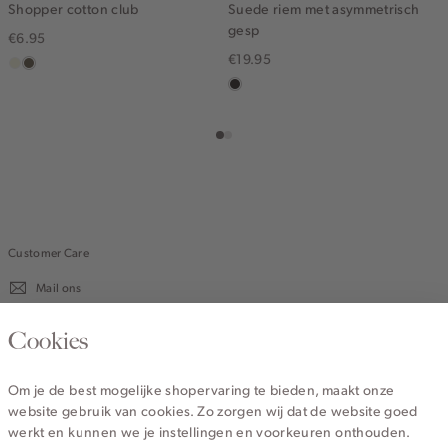
Shopper cotton club
Suede riem met asymmetrisch
gesp
€6.95
€19.95
ecru
lichtbruin
choco
Customer Care
Mail ons
020 - 3412 670
Cookies
Van maandag t/m vrijdag van 8.30 uur tot 18.00 uur.
Om je de best mogelijke shopervaring te bieden, maakt onze
website gebruik van cookies. Zo zorgen wij dat de website goed
Service
werkt en kunnen we je instellingen en voorkeuren onthouden.