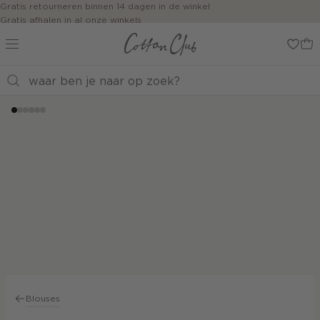
Navigeer
Gratis retourneren binnen 14 dagen in de winkel
Gratis afhalen in al onze winkels
direct naar
Jouw bestelling wordt binnen 1 tot 5 dagen bezorgd
de
Betaal zoals jij wilt: o.a. iDEAL | Wero, Riverty, Apple pay & creditcard
hoofdinhoud
Open de
zoekbalk
Shop the look
Navigeer
direct
naar de
footer
Blouses