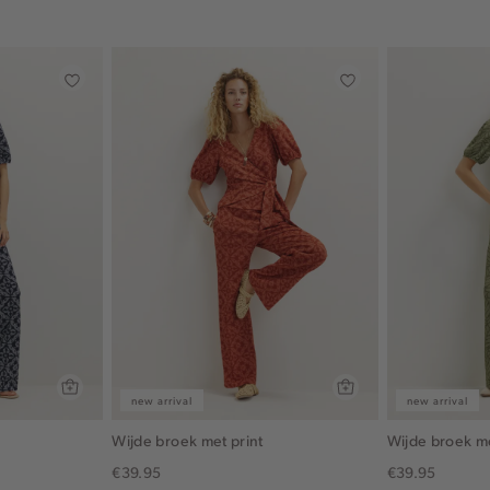
new arrival
new arrival
Wijde broek met print
Wijde broek me
€39.95
€39.95