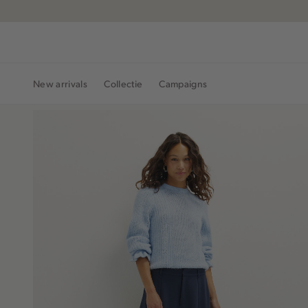
Navigeer
Skorts
T-shirts
direct naar
Winkels & Openingstijden
Sweaters en Hoodies
de
Broeken
Co-ord Sets
hoofdinhoud
Jurken
Open de
zoekbalk
Jeans
The mediterranean journey | Chapter 2
The mediterr
New arrivals
Collectie
Campaigns
Navigeer
direct
naar de
footer