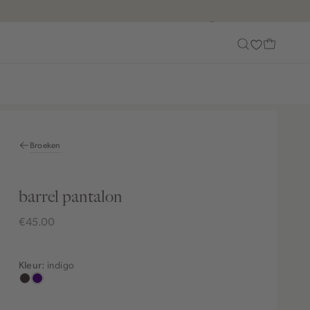
Customer Care
Broeken
barrel pantalon
€45.00
indigo
Kleur:
choco
indigo