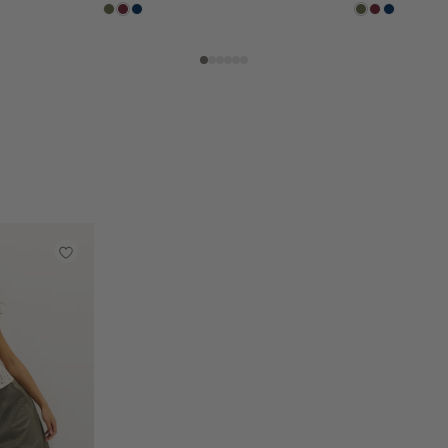
groen,
brique
donkerblauw
groen,
brique
donkerbl
olijf
olijf