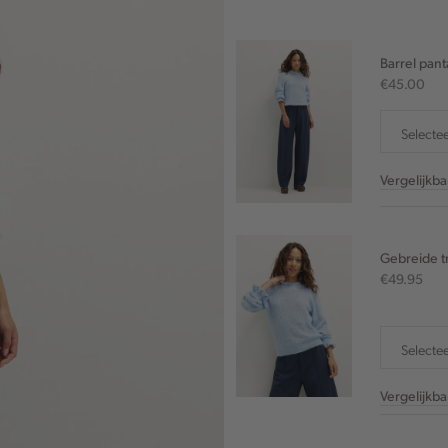
Barrel pant
€45.00
Selecte
Vergelijkb
Gebreide tr
€49.95
Selecte
Vergelijkb