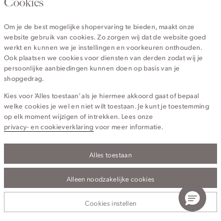
Cookies
Van maandag t/m vrijdag van 8.30 uur tot 18.00 uur.
Om je de best mogelijke shopervaring te bieden, maakt onze
website gebruik van cookies. Zo zorgen wij dat de website goed
Service
werkt en kunnen we je instellingen en voorkeuren onthouden.
Ook plaatsen we cookies voor diensten van derden zodat wij je
persoonlijke aanbiedingen kunnen doen op basis van je
Wij zijn Cotton Club
shopgedrag.
Kies voor 'Alles toestaan' als je hiermee akkoord gaat of bepaal
Topcategorieën voor jou
welke cookies je wel en niet wilt toestaan. Je kunt je toestemming
op elk moment wijzigen of intrekken. Lees onze
privacy- en cookieverklaring
voor meer informatie.
Alles toestaan
Privacy- en cookieverklaring
Algemene Voorwaarden
Alleen noodzakelijke cookies
© 2026 Cotton Club Alle Rechten Voorbehouden
Cookies instellen