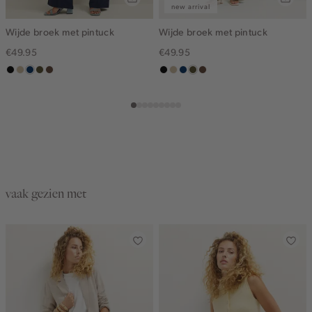
new arrival
Wijde broek met pintuck
Wijde broek met pintuck
€49.95
€49.95
zwart
lichtzand
donkerblauw
groen,
donkerbruin
zwart
lichtzand
donkerblauw
groen,
donkerbruin
olijf,
olijf,
midden
midden
vaak gezien met