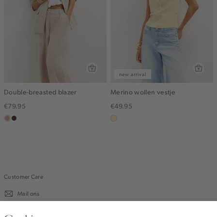
new arrival
Double-breasted blazer
Merino wollen vestje
€79.95
€49.95
zand
choco
lichtgeel
gemêleerd
Customer Care
Mail ons
020 - 3412 670