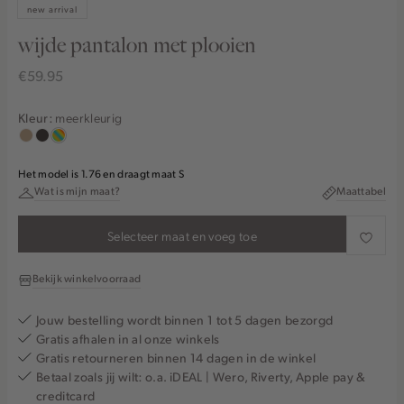
new arrival
wijde pantalon met plooien
€59.95
meerkleurig
Kleur:
zand
choco
meerkleurig
gemêleerd
Het model is 1.76 en draagt maat S
Wat is mijn maat?
Maattabel
Selecteer maat en voeg toe
Bekijk winkelvoorraad
Jouw bestelling wordt binnen 1 tot 5 dagen bezorgd
Gratis afhalen in al onze winkels
Gratis retourneren binnen 14 dagen in de winkel
Betaal zoals jij wilt: o.a. iDEAL | Wero, Riverty, Apple pay &
creditcard