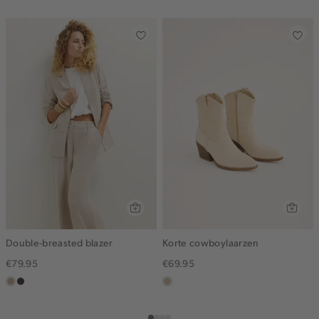
Double-breasted blazer
Korte cowboylaarzen
€79.95
€69.95
zand
choco
lichtzand
gemêleerd