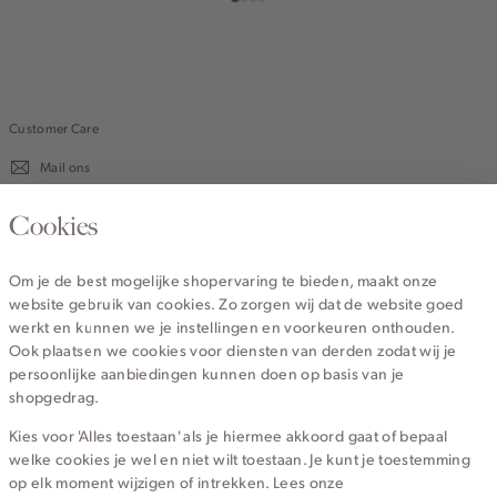
Customer Care
Mail ons
020 - 3412 670
Cookies
Van maandag t/m vrijdag van 8.30 uur tot 18.00 uur.
Om je de best mogelijke shopervaring te bieden, maakt onze
website gebruik van cookies. Zo zorgen wij dat de website goed
Service
werkt en kunnen we je instellingen en voorkeuren onthouden.
Ook plaatsen we cookies voor diensten van derden zodat wij je
persoonlijke aanbiedingen kunnen doen op basis van je
Wij zijn Cotton Club
shopgedrag.
Kies voor 'Alles toestaan' als je hiermee akkoord gaat of bepaal
Topcategorieën voor jou
welke cookies je wel en niet wilt toestaan. Je kunt je toestemming
op elk moment wijzigen of intrekken. Lees onze