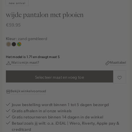
new arrival
wijde pantalon met plooien
€59.95
zand gemêleerd
Kleur:
zand
choco
meerkleurig
gemêleerd
Het model is 1.71 en draagt maat S
Wat is mijn maat?
Maattabel
Selecteer maat en voeg toe
Bekijk winkelvoorraad
Jouw bestelling wordt binnen 1 tot 5 dagen bezorgd
Gratis afhalen in al onze winkels
Gratis retourneren binnen 14 dagen in de winkel
Betaal zoals jij wilt: o.a. iDEAL | Wero, Riverty, Apple pay &
creditcard