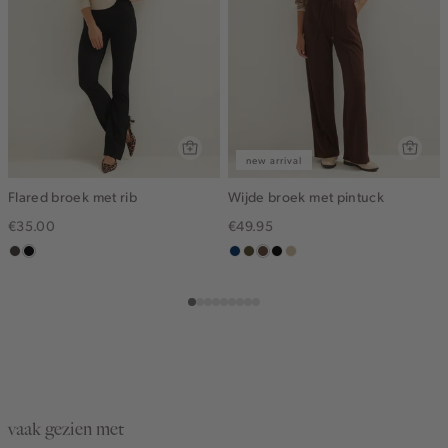
new arrival
Flared broek met rib
Wijde broek met pintuck
€35.00
€49.95
choco
zwart
donkerblauw
groen,
donkerbruin
zwart
lichtzand
olijf,
midden
vaak gezien met