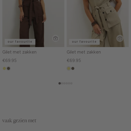
our favourite
our favourite
Gilet met zakken
Gilet met zakken
€69.95
€69.95
khaki
middenbruin
khaki
middenbruin
vaak gezien met