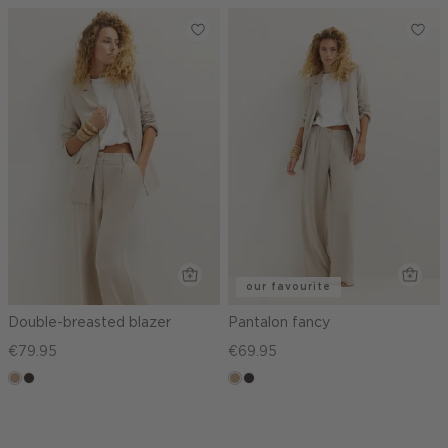
our favourite
Double-breasted blazer
Pantalon fancy
€79.95
€69.95
zand
choco
zand
choco
gemêleerd
gemêleerd