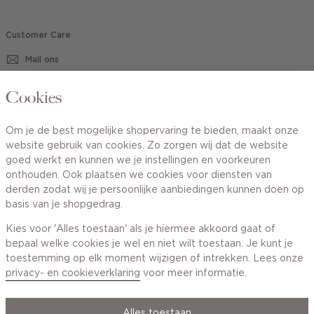
Customer Care
Mail ons
020 - 3412 670
Cookies
Van maandag t/m vrijdag van 8.30 uur tot 18.00 uur.
Om je de best mogelijke shopervaring te bieden, maakt onze
website gebruik van cookies. Zo zorgen wij dat de website
Service
goed werkt en kunnen we je instellingen en voorkeuren
onthouden. Ook plaatsen we cookies voor diensten van
derden zodat wij je persoonlijke aanbiedingen kunnen doen op
Wij zijn Cotton Club
basis van je shopgedrag.
Kies voor 'Alles toestaan' als je hiermee akkoord gaat of
Topcategorieën voor jou
bepaal welke cookies je wel en niet wilt toestaan. Je kunt je
toestemming op elk moment wijzigen of intrekken. Lees onze
privacy- en cookieverklaring
voor meer informatie.
Alles toestaan
Privacy- en cookieverklaring
Algemene Voorwaarden