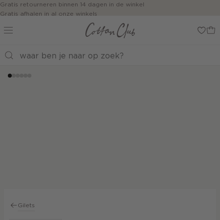
Navigeer
Gratis retourneren binnen 14 dagen in de winkel
Gratis afhalen in al onze winkels
direct naar
Jouw bestelling wordt binnen 1 tot 5 dagen bezorgd
de
Betaal zoals jij wilt: o.a. iDEAL | Wero, Riverty, Apple pay & creditcard
hoofdinhoud
Open de
zoekbalk
Navigeer
direct
naar de
footer
Gilets