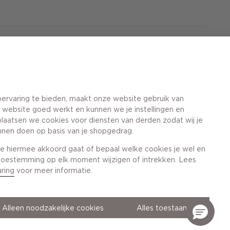
orieën voor jou
ervaring te bieden, maakt onze website gebruik van
e website goed werkt en kunnen we je instellingen en
aatsen we cookies voor diensten van derden zodat wij je
nnen doen op basis van je shopgedrag.
s je hiermee akkoord gaat of bepaal welke cookies je wel en
e toestemming op elk moment wijzigen of intrekken. Lees
aring
voor meer informatie.
Privacy- en cookieverklaring
Algemene Voorwaarden
Alleen noodzakelijke cookies
Alles toestaan