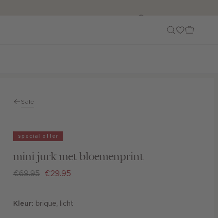
Customer Care
Sale
special offer
mini jurk met bloemenprint
€69.95
€29.95
Kleur:
brique, licht