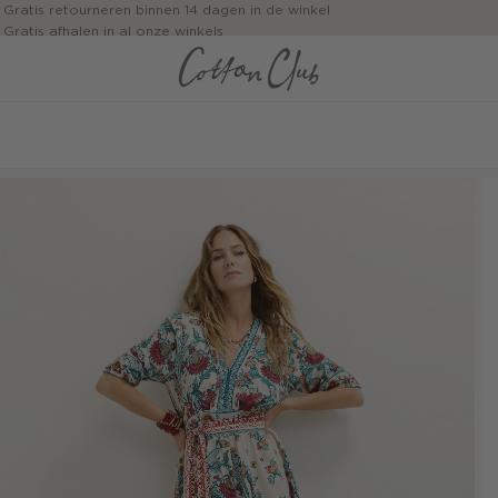
Gratis retourneren binnen 14 dagen in de winkel
Gratis afhalen in al onze winkels
Jouw bestelling wordt binnen 1 tot 5 dagen bezorgd
Betaal zoals jij wilt: o.a. iDEAL | Wero, Riverty, Apple pay & creditcard