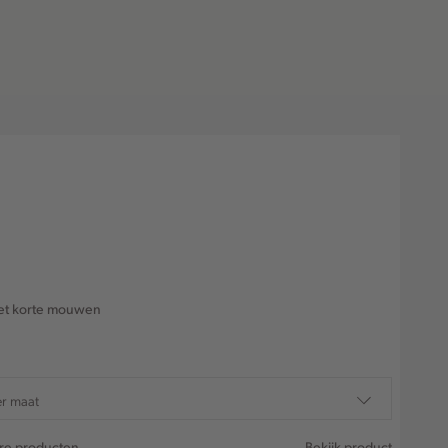
et korte mouwen
er maat
are producten
Bekijk product