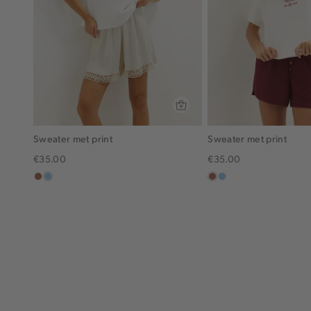
Sweater met print
Sweater met print
€35.00
€35.00
terracotta
lichtblauw
terracotta
lichtblauw