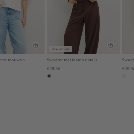
new arrival
korte mouwen
Sweater met feston details
Sweat
€49.95
€49.9
choco
ecru