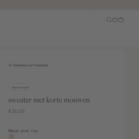
Customer Care
Sweaters en Hoodies
new arrival
sweater met korte mouwen
€35.00
pink clay
Kleur:
pink