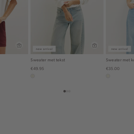
new arrival
new arrival
Sweater met tekst
Sweater met 
€49.95
€35.00
ecru
wit,
off-
white