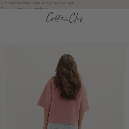
Gratis retourneren binnen 14 dagen in de winkel
Gratis afhalen in al onze winkels
Jouw bestelling wordt binnen 1 tot 5 dagen bezorgd
Betaal zoals jij wilt: o.a. iDEAL | Wero, Riverty, Apple pay & creditcard
anean journey | Chapter 1