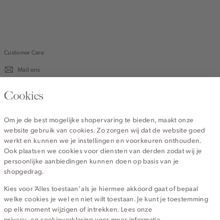
light
Customer Care
Mail ons
020 - 3412 670
Cookies
Van maandag t/m vrijdag van 8.30 uur tot 18.00 uur.
Om je de best mogelijke shopervaring te bieden, maakt onze
website gebruik van cookies. Zo zorgen wij dat de website goed
Service
werkt en kunnen we je instellingen en voorkeuren onthouden.
Ook plaatsen we cookies voor diensten van derden zodat wij je
persoonlijke aanbiedingen kunnen doen op basis van je
Wij zijn Cotton Club
shopgedrag.
Kies voor 'Alles toestaan' als je hiermee akkoord gaat of bepaal
Topcategorieën voor jou
welke cookies je wel en niet wilt toestaan. Je kunt je toestemming
op elk moment wijzigen of intrekken. Lees onze
privacy- en cookieverklaring
voor meer informatie.