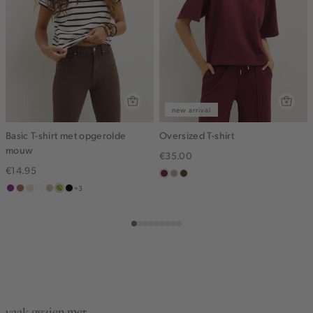
new arrival
Basic T-shirt met opgerolde
Oversized T-shirt
mouw
€35.00
€14.95
bordeaux
kit,
groen,
+3
middenpaars
terracotta
vanille
wit
lichtzand
meerkleurig
zwart
donker
olijf,
geel
midden
vaak gezien met