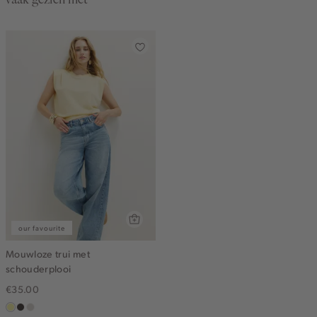
our favourite
Mouwloze trui met
schouderplooi
€35.00
lichtgeel
choco
taupe,