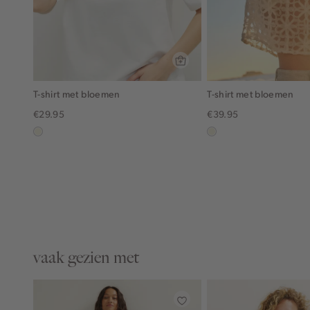
T-shirt met bloemen
T-shirt met bloemen
€29.95
€39.95
wit,
ecru
off-
white
vaak gezien met