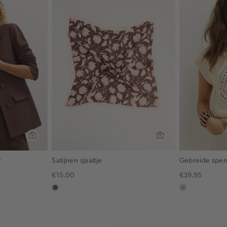
r
Satijnen sjaaltje
Gebreide spe
€15.00
€39.95
middenbruin
lichtzand