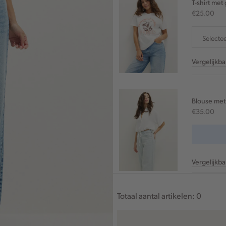
T-shirt met
€25.00
Selecte
Vergelijkb
Blouse met
€35.00
Vergelijkb
Totaal aantal artikelen:
0