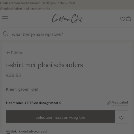
Navigeer
Gratis retourneren binnen 14 dagen in de winkel
Gratis afhalen in al onze winkels
direct naar
Jouw bestelling wordt binnen 1 tot 5 dagen bezorgd
de
Betaal zoals jij wilt: o.a. iDEAL | Wero, Riverty, Apple pay & creditcard
hoofdinhoud
Open de
zoekbalk
Shop the look
Navigeer
direct
T-shirts
naar de
footer
t-shirt met plooi schouders
€29.95
groen, olijf
Kleur:
Maattabel
Het model is 1.76 en draagt maat S
Selecteer maat en voeg toe
Bekijk winkelvoorraad