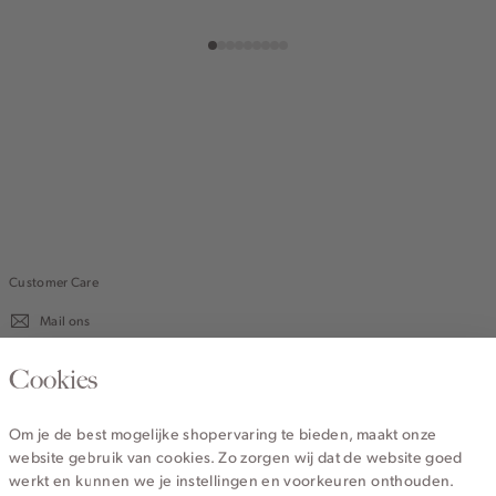
off-
ijs
gemêleerd
off-
clay
olijf
white
white
Customer Care
Mail ons
020 - 3412 670
Cookies
Van maandag t/m vrijdag van 8.30 uur tot 18.00 uur.
Om je de best mogelijke shopervaring te bieden, maakt onze
website gebruik van cookies. Zo zorgen wij dat de website goed
Service
werkt en kunnen we je instellingen en voorkeuren onthouden.