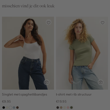
misschien vind je dit ook leuk
Singlet met spaghettibandjes
t-shirt met rib structuur
€9.95
€19.95
zwart
wit,
wit
blauw,
donkerbruin
choco
zand
wit,
pink
groen,