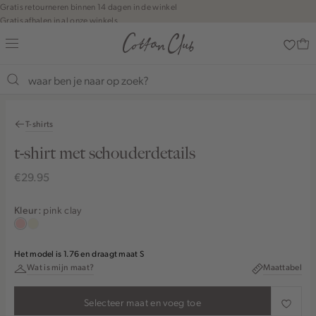
Navigeer
Gratis retourneren binnen 14 dagen in de winkel
Gratis afhalen in al onze winkels
direct naar
Jouw bestelling wordt binnen 1 tot 5 dagen bezorgd
de
Betaal zoals jij wilt: o.a. iDEAL | Wero, Riverty, Apple pay & creditcard
hoofdinhoud
Open de
zoekbalk
Shop the look
Navigeer
direct
T-shirts
naar de
footer
t-shirt met schouderdetails
€29.95
pink clay
Kleur:
pink
wit,
clay
off-
Het model is 1.76 en draagt maat S
white
Wat is mijn maat?
Maattabel
Selecteer maat en voeg toe