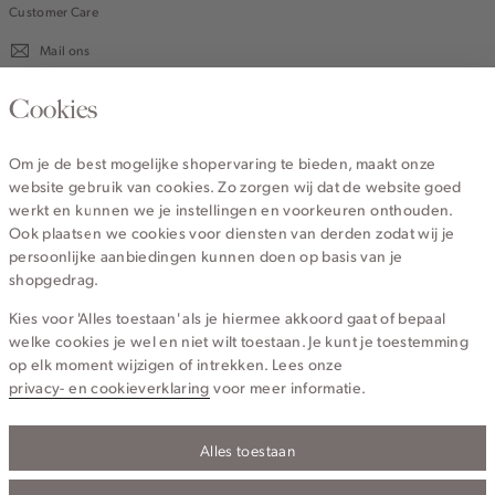
Customer Care
Mail ons
020 - 3412 670
Cookies
Van maandag t/m vrijdag van 8.30 uur tot 18.00 uur.
Om je de best mogelijke shopervaring te bieden, maakt onze
website gebruik van cookies. Zo zorgen wij dat de website goed
Service
werkt en kunnen we je instellingen en voorkeuren onthouden.
Ook plaatsen we cookies voor diensten van derden zodat wij je
persoonlijke aanbiedingen kunnen doen op basis van je
Wij zijn Cotton Club
shopgedrag.
Kies voor 'Alles toestaan' als je hiermee akkoord gaat of bepaal
Topcategorieën voor jou
welke cookies je wel en niet wilt toestaan. Je kunt je toestemming
op elk moment wijzigen of intrekken. Lees onze
privacy- en cookieverklaring
voor meer informatie.
Alles toestaan
Privacy- en cookieverklaring
Algemene Voorwaarden