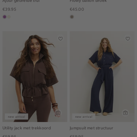
Ajour gebreide trui
Flowy ballon broek
€39.95
€45.00
lila
ecru
taupe,
dark
new arrival
new arrival
Utility jack met trekkoord
Jumpsuit met structuur
€59.95
€59.95