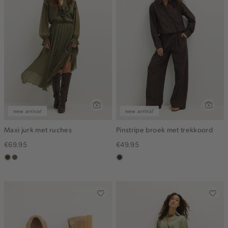
new arrival
new arrival
Maxi jurk met ruches
Pinstripe broek met trekkoord
€69.95
€49.95
groen,
middenbruin
choco
olijf,
midden