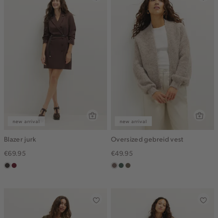
new arrival
new arrival
Blazer jurk
Oversized gebreid vest
€69.95
€49.95
choco
bordeaux
taupe
groen,
bruin
grijs
gemêleerd