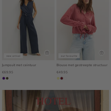
new arrival
our favourite
Jumpsuit met ceintuur
Blouse met gestreepte structuur
€69.95
€49.95
indigo
groen,
lichtgeel
rood,
blauw,
olijf,
kers
ijs
midden