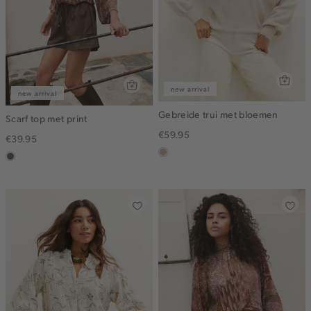
new arrival
new arrival
Gebreide trui met bloemen
Scarf top met print
€59.95
€39.95
lichtzand
middenbruin