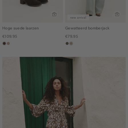
new arrival
Hoge suede laarzen
Gewatteerd bomberjack
€109.95
€79.95
donkerbruin
zand
middenbruin
lichtkhaki