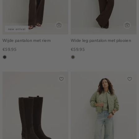
new arrival
Wijde pantalon met riem
Wide leg pantalon met plooien
€59.95
€59.95
choco
middenbruin