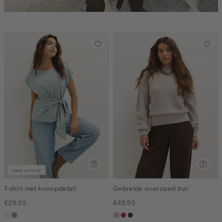
new arrival
T-shirt met knoopdetail
Gebreide oversized trui
€29.95
€49.95
ecru
dusty
taupe,
rose,
choco