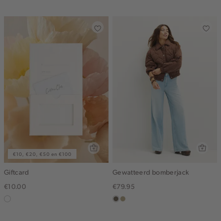
blue
middle
donker
€10, €20, €50 en €100
Giftcard
Gewatteerd bomberjack
€10.00
€79.95
graphic
middenbruin
lichtkhaki