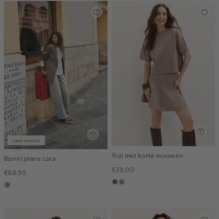
new arrival
Trui met korte mouwen
Barrel jeans cara
€35.00
€69.95
middenbruin
taupe,
dusty
melee
blue