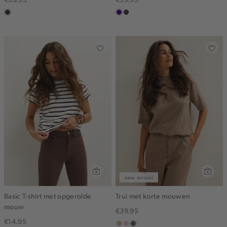
choco
indigo
choco
new arrival
Basic T-shirt met opgerolde
Trui met korte mouwen
mouw
€39.95
€14.95
lichtzand
lichtroze
lichtbruin