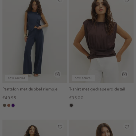
new arrival
new arrival
Pantalon met dubbel riempje
T-shirt met gedrapeerd detail
€49.95
€35.00
middenbruin
terracotta
indigo
choco