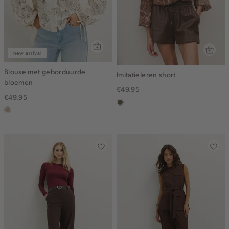
new arrival
Blouse met geborduurde
Imitatieleren short
bloemen
€49.95
€49.95
middenbruin
lichtzand