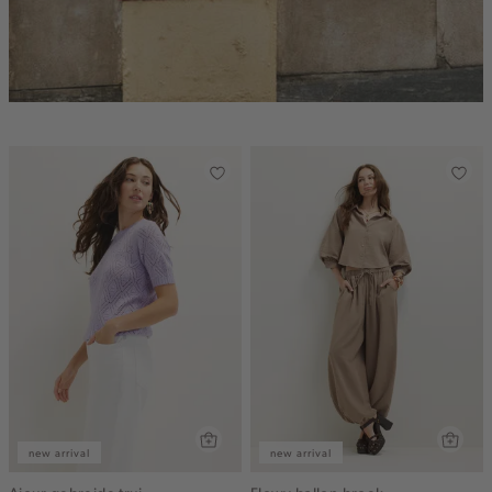
new arrival
new arrival