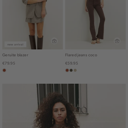
new arrival
Geruite blazer
Flared jeans coco
€79.95
€59.95
bruin
bruin
donkerkhaki
lichtzand