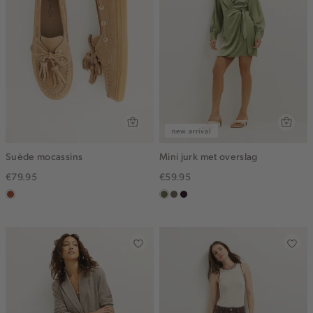
new arrival
Suède mocassins
Mini jurk met overslag
€79.95
€59.95
bruin
groen,
middenbruin
bordeaux,
olijf
donker