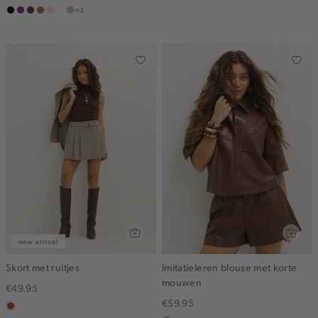
+3
zwart
middenpaars
choco
terracotta
vanille
wit
lichtzand
geel
new arrival
Skort met ruitjes
Imitatieleren blouse met korte
mouwen
€49.95
€59.95
bruin