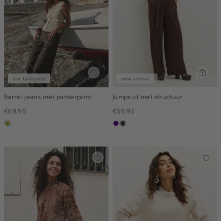
our favourite
new arrival
Barrel jeans met panterprint
Jumpsuit met structuur
€69.95
€59.95
meerkleurig
indigo
choco