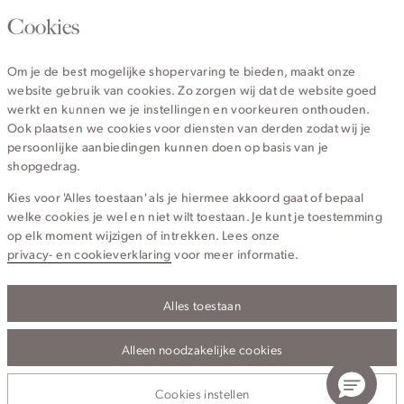
020 - 3412 670
Cookies
Van maandag t/m vrijdag van 8.30 uur tot 18.00 uur.
Om je de best mogelijke shopervaring te bieden, maakt onze
website gebruik van cookies. Zo zorgen wij dat de website goed
Service
werkt en kunnen we je instellingen en voorkeuren onthouden.
Ook plaatsen we cookies voor diensten van derden zodat wij je
persoonlijke aanbiedingen kunnen doen op basis van je
Wij zijn Cotton Club
shopgedrag.
Kies voor 'Alles toestaan' als je hiermee akkoord gaat of bepaal
Topcategorieën voor jou
welke cookies je wel en niet wilt toestaan. Je kunt je toestemming
op elk moment wijzigen of intrekken. Lees onze
privacy- en cookieverklaring
voor meer informatie.
Alles toestaan
Privacy- en cookieverklaring
Algemene Voorwaarden
Alleen noodzakelijke cookies
© 2026 Cotton Club Alle Rechten Voorbehouden
Cookies instellen