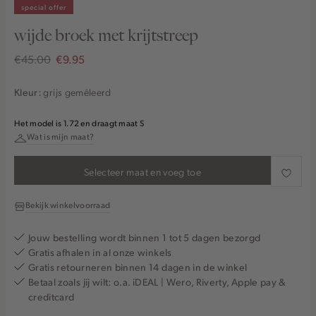
special offer
wijde broek met krijtstreep
€45.00
€9.95
grijs gemêleerd
Kleur:
Het model is 1.72 en draagt maat S
Wat is mijn maat?
Selecteer maat en voeg toe
Bekijk winkelvoorraad
Jouw bestelling wordt binnen 1 tot 5 dagen bezorgd
Gratis afhalen in al onze winkels
Gratis retourneren binnen 14 dagen in de winkel
Betaal zoals jij wilt: o.a. iDEAL | Wero, Riverty, Apple pay &
creditcard