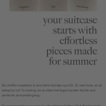
Een koffer inpakken is een klein kunstje op zich. Te veel mee, en je
sleept je suf. Te weinig, en je staat met lege handen bij die ene
perfecte zonsondergang.
Daarom maakten we voor jou de ultieme Cotton Club Packing List: