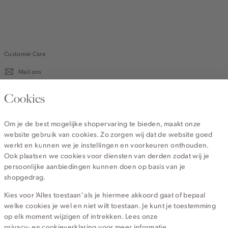
Customer Care
Mail ons
020 - 3412 670
Cookies
Van maandag t/m vrijdag van 8.30 uur tot 18.00 uur.
Om je de best mogelijke shopervaring te bieden, maakt onze
website gebruik van cookies. Zo zorgen wij dat de website goed
Service
werkt en kunnen we je instellingen en voorkeuren onthouden.
Ook plaatsen we cookies voor diensten van derden zodat wij je
persoonlijke aanbiedingen kunnen doen op basis van je
Wij zijn Cotton Club
shopgedrag.
Kies voor 'Alles toestaan' als je hiermee akkoord gaat of bepaal
Topcategorieën voor jou
welke cookies je wel en niet wilt toestaan. Je kunt je toestemming
op elk moment wijzigen of intrekken. Lees onze
privacy- en cookieverklaring
voor meer informatie.