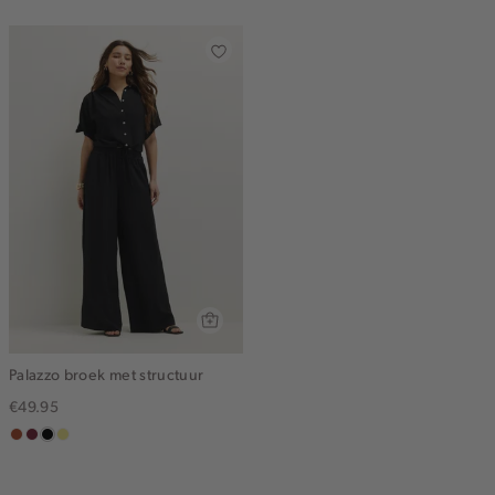
Palazzo broek met structuur
€49.95
bruin
bordeaux
zwart
khaki