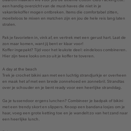
een handig overzicht van de must-haves die niet in je
vakantiekoffer mogen ontbreken. Items die comfortabel zitten,
moeiteloos te mixen en matchen zijn en jou de hele reis lang laten
stralen.
Pak je favorieten in, vink af, en vertrek met een gerust hart. Laat de
zon maar komen, want jij bent er klaar voor!
Koffer ingepakt? Tijd voor het leukste deel: eindeloos combineren.
Hier zijn twee looks om zo uit je koffer te toveren.
A day at the beach
Trek je crochet bikini aan met een luchtig strandjurkje er overheen
en maak het af met een brede zonnehoed en zonnebril. Strandtas
over je schouder en je bent ready voor een heerlijke stranddag.
Ga je tussendoor ergens lunchen? Combineer je badpak of bikini
met een trendy skort en slippers. Knoop een bandana losjes om je
haar, voeg een grote ketting toe en je wandelt zo van het zand naar
een heerlijke lunch.