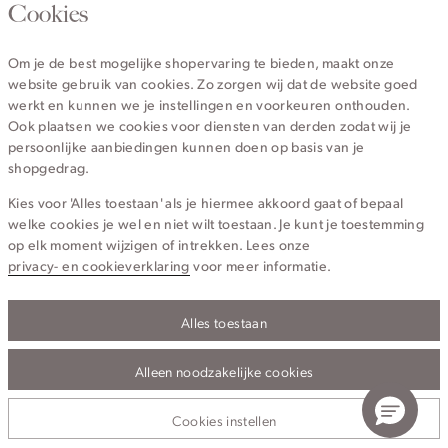
020 - 3412 670
Cookies
Van maandag t/m vrijdag van 8.30 uur tot 18.00 uur.
Om je de best mogelijke shopervaring te bieden, maakt onze
website gebruik van cookies. Zo zorgen wij dat de website goed
Service
werkt en kunnen we je instellingen en voorkeuren onthouden.
Ook plaatsen we cookies voor diensten van derden zodat wij je
persoonlijke aanbiedingen kunnen doen op basis van je
Wij zijn Cotton Club
shopgedrag.
Kies voor 'Alles toestaan' als je hiermee akkoord gaat of bepaal
Topcategorieën voor jou
welke cookies je wel en niet wilt toestaan. Je kunt je toestemming
op elk moment wijzigen of intrekken. Lees onze
privacy- en cookieverklaring
voor meer informatie.
Alles toestaan
Privacy- en cookieverklaring
Algemene Voorwaarden
Alleen noodzakelijke cookies
© 2026 Cotton Club Alle Rechten Voorbehouden
Cookies instellen