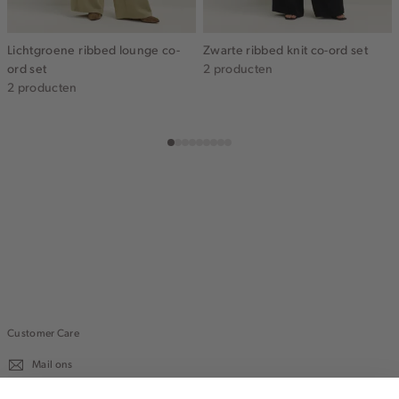
Lichtgroene ribbed lounge co-
Zwarte ribbed knit co-ord set
ord set
2 producten
2 producten
Customer Care
Mail ons