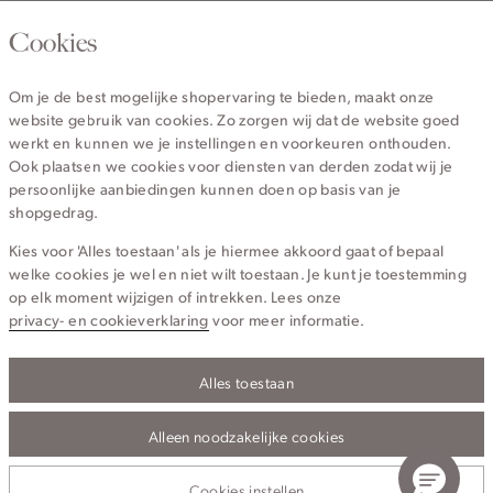
020 - 3412 670
Cookies
Van maandag t/m vrijdag van 8.30 uur tot 18.00 uur.
Om je de best mogelijke shopervaring te bieden, maakt onze
website gebruik van cookies. Zo zorgen wij dat de website goed
Service
werkt en kunnen we je instellingen en voorkeuren onthouden.
Ook plaatsen we cookies voor diensten van derden zodat wij je
persoonlijke aanbiedingen kunnen doen op basis van je
Wij zijn Cotton Club
shopgedrag.
Kies voor 'Alles toestaan' als je hiermee akkoord gaat of bepaal
Topcategorieën voor jou
welke cookies je wel en niet wilt toestaan. Je kunt je toestemming
op elk moment wijzigen of intrekken. Lees onze
privacy- en cookieverklaring
voor meer informatie.
Alles toestaan
Privacy- en cookieverklaring
Algemene Voorwaarden
Alleen noodzakelijke cookies
© 2026 Cotton Club Alle Rechten Voorbehouden
Cookies instellen