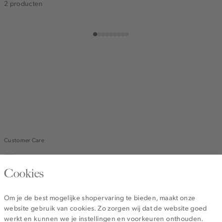
2 producten
Customer Care
Mail ons
Cookies
020 - 3412 670
Om je de best mogelijke shopervaring te bieden, maakt onze
Van maandag t/m vrijdag van 8.30 uur tot 18.00 uur.
website gebruik van cookies. Zo zorgen wij dat de website goed
werkt en kunnen we je instellingen en voorkeuren onthouden.