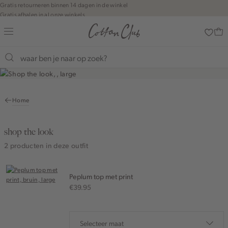
Navigeer
Gratis retourneren binnen 14 dagen in de winkel
Gratis afhalen in al onze winkels
direct naar
Jouw bestelling wordt binnen 1 tot 5 dagen bezorgd
de
Betaal zoals jij wilt: o.a. iDEAL | Wero, Riverty, Apple pay & creditcard
hoofdinhoud
Open de
zoekbalk
Navigeer
direct
naar de
Home
footer
shop the look
2 producten in deze outfit
Peplum top met print
€39.95
Selecteer maat