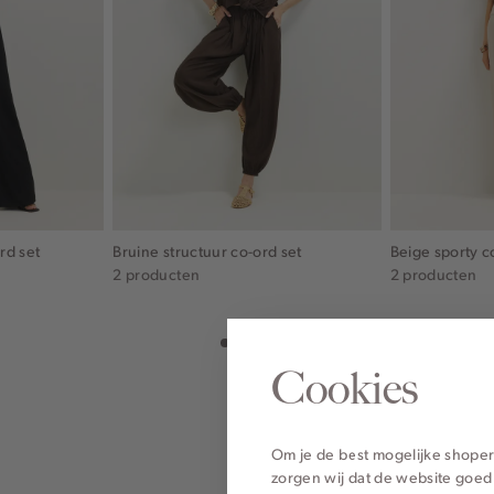
rd set
Bruine structuur co-ord set
Beige sporty c
2 producten
2 producten
Cookies
Om je de best mogelijke shoper
zorgen wij dat de website goed