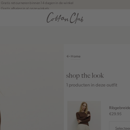
Gratis retourneren binnen 14 dagen in de winkel
Gratis afhalen in al onze winkels
Jouw bestelling wordt binnen 1 tot 5 dagen bezorgd
Betaal zoals jij wilt: o.a. iDEAL | Wero, Riverty, Apple pay & creditcard
Home
shop the look
1 producten in deze outfit
Ribgebreide
€29.95
Selectee