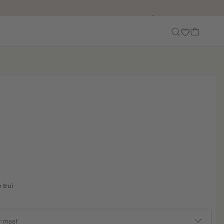
Customer Care
 trui
r maat