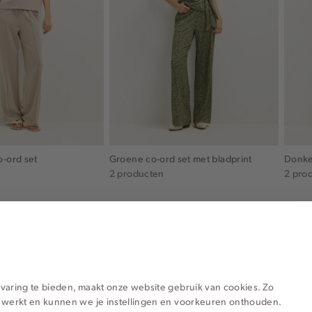
o-ord set
Groene co-ord set met bladprint
Donke
2 producten
2 pro
varing te bieden, maakt onze website gebruik van cookies. Zo
 werkt en kunnen we je instellingen en voorkeuren onthouden.