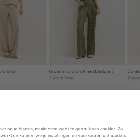
o-ord set
Groene co-ord set met bladprint
Donke
2 producten
2 pro
varing te bieden, maakt onze website gebruik van cookies. Zo
 werkt en kunnen we je instellingen en voorkeuren onthouden.