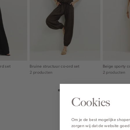
rd set
Bruine structuur co-ord set
Beige sporty c
2 producten
2 producten
Cookies
Om je de best mogelijke shoper
zorgen wij dat de website goed