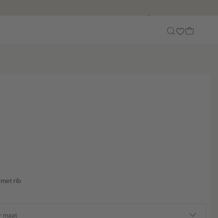
Customer Care
met rib
r maat