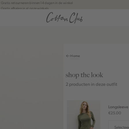
Gratis retourneren binnen 14 dagen in de winkel
Gratis afhalen in al onze winkels
Jouw bestelling wordt binnen 1 tot 5 dagen bezorgd
Betaal zoals jij wilt: o.a. iDEAL | Wero, Riverty, Apple pay & creditcard
Home
shop the look
2 producten in deze outfit
Longsleeve 
€25.00
Selectee