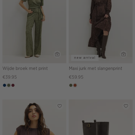
new arrival
Wijde broek met print
Maxi jurk met slangenprint
€39.95
€59.95
donkerblauw
groen,
brique
groen,
bruin
olijf
olijf