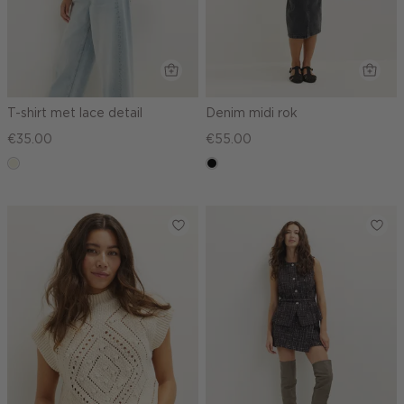
T-shirt met lace detail
Denim midi rok
€35.00
€55.00
ecru
zwart,
used
middle