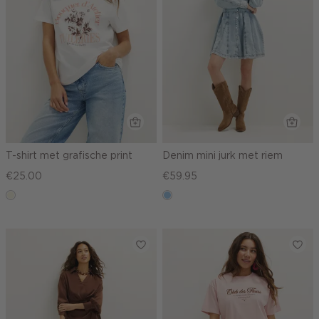
T-shirt met grafische print
Denim mini jurk met riem
€25.00
€59.95
wit,
blauw,
off-
used
white
light