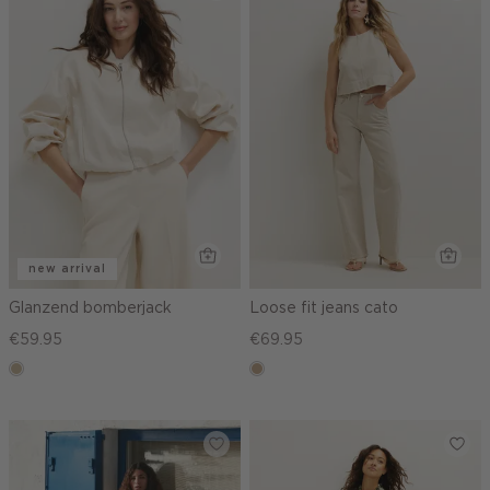
new arrival
Glanzend bomberjack
Loose fit jeans cato
€59.95
€69.95
lichtzand
zand