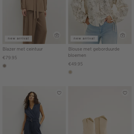
new arrival
new arrival
Blazer met ceintuur
Blouse met geborduurde
bloemen
€79.95
€49.95
taupe,
dark
lichtzand