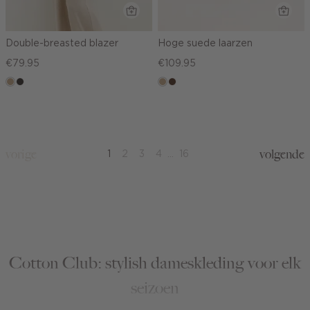
Double-breasted blazer
Hoge suede laarzen
€79.95
€109.95
zand
choco
zand
donkerbruin
gemêleerd
vorige
volgende
1
2
3
4
...
16
Cotton Club: stylish dameskleding voor elk
seizoen