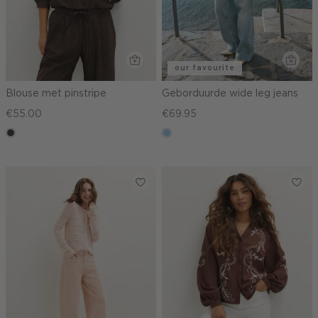
our favourite
Blouse met pinstripe
Geborduurde wide leg jeans
€55.00
€69.95
choco
blauw,
used
light