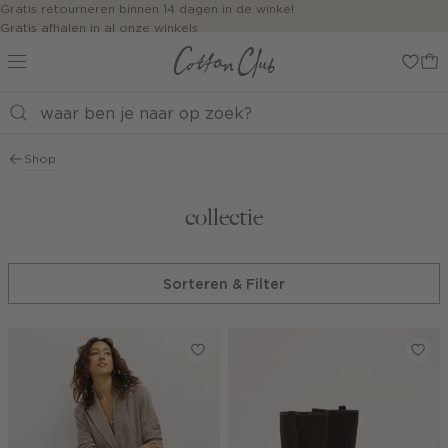
Navigeer
Gratis retourneren binnen 14 dagen in de winkel
Gratis afhalen in al onze winkels
direct naar
Jouw bestelling wordt binnen 1 tot 5 dagen bezorgd
de
Betaal zoals jij wilt: o.a. iDEAL | Wero, Riverty, Apple pay & creditcard
hoofdinhoud
Open de
zoekbalk
Navigeer
direct
Shop
naar de
footer
collectie
Sorteren & Filter