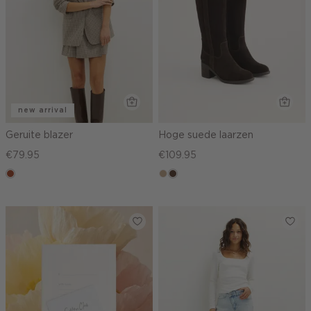
new arrival
Geruite blazer
Hoge suede laarzen
€79.95
€109.95
bruin
zand
donkerbruin