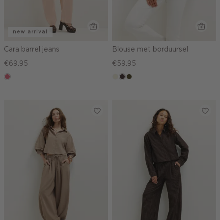
new arrival
Cara barrel jeans
Blouse met borduursel
€69.95
€59.95
rose,
ecru
choco,
groen,
vintage
donker
olijf,
midden