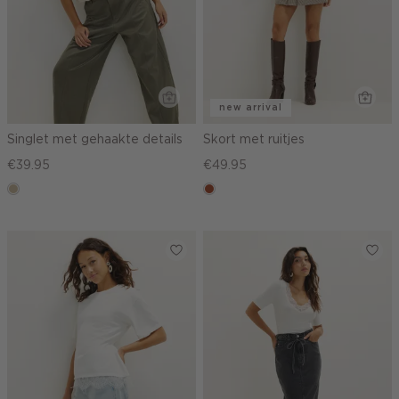
new arrival
Singlet met gehaakte details
Skort met ruitjes
€39.95
€49.95
lichtzand
bruin