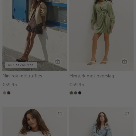
our favourite
Mini rok met ruffles
Mini jurk met overslag
€39.95
€59.95
zand
choco,
groen,
middenbruin
bordeaux,
donker
olijf
donker