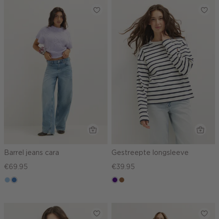
Barrel jeans cara
Gestreepte longsleeve
€69.95
€39.95
blauw,
blauw,
indigo
deepmocca
used
used
light
middle