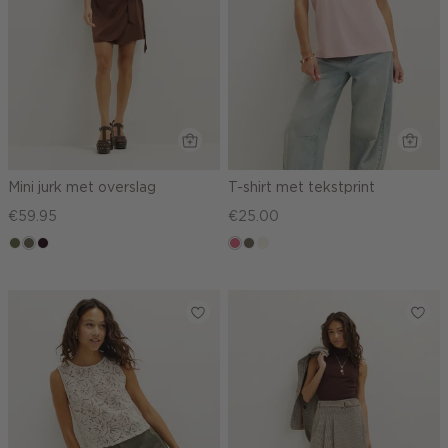
Mini jurk met overslag
T-shirt met tekstprint
€59.95
€25.00
groen,
middenbruin
bordeaux,
rose,
middenbruin
wit,
olijf
donker
vintage
off-
white