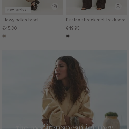
new arrival
Flowy ballon broek
Pinstripe broek met trekkoord
€45.00
€49.95
taupe,
choco
dark
the mediterranean journey