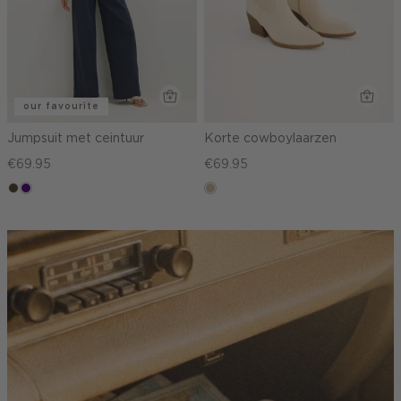
our favourite
Jumpsuit met ceintuur
Korte cowboylaarzen
€69.95
€69.95
groen,
indigo
lichtzand
olijf,
midden