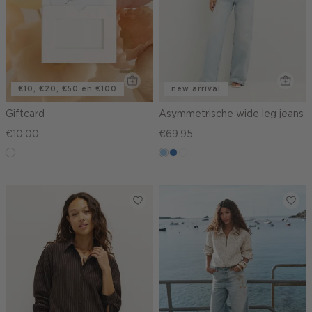
€10, €20, €50 en €100
new arrival
Giftcard
Asymmetrische wide leg jeans
€10.00
€69.95
graphic
blauw,
blauw,
wit
used
used
light
middle