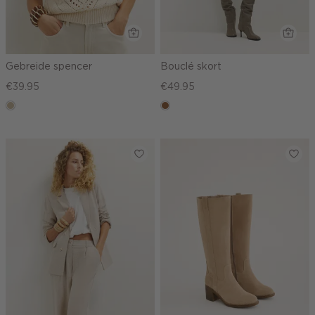
Gebreide spencer
Bouclé skort
€39.95
€49.95
lichtzand
deepmocca