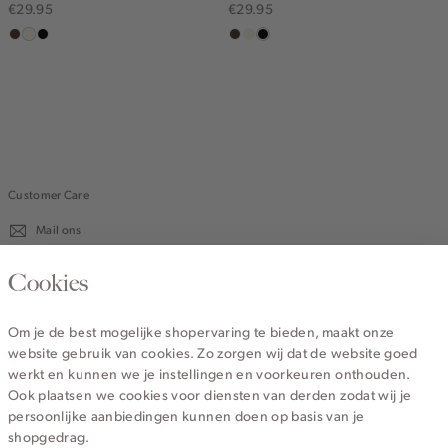
€29.95
€29.95
koffie
wit,
zwart
koffie
wit,
zwart
off-
off-
white
white
Customer Care
Mail ons
020 - 3412 670
Cookies
Van maandag t/m vrijdag van 8.30 uur tot 18.00 uur.
Om je de best mogelijke shopervaring te bieden, maakt onze
website gebruik van cookies. Zo zorgen wij dat de website goed
Service
werkt en kunnen we je instellingen en voorkeuren onthouden.
Ook plaatsen we cookies voor diensten van derden zodat wij je
persoonlijke aanbiedingen kunnen doen op basis van je
Wij zijn Cotton Club
shopgedrag.