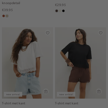
knoopdetail
€29.95
€39.95
koffie
wit,
zwart
bruin
lichtzand
off-
white
new arrival
new arrival
T-shirt met kant
T-shirt met kant