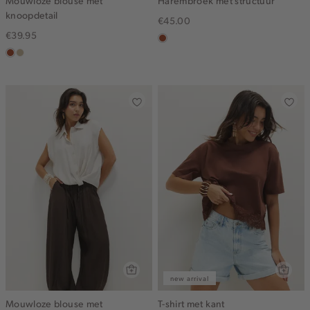
Mouwloze blouse met
Harembroek met structuur
knoopdetail
€45.00
€39.95
bruin
bruin
lichtzand
new arrival
Mouwloze blouse met
T-shirt met kant