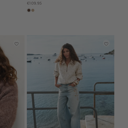
€109.95
donkerbruin
zand