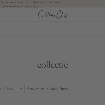
Gratis retourneren binnen 14 dagen in de winkel
Gratis afhalen in al onze winkels
Jouw bestelling wordt binnen 1 tot 5 dagen bezorgd
Betaal zoals jij wilt: o.a. iDEAL | Wero, Riverty, Apple pay & creditcard
anean journey | Chapter 1
collectie
Pasvorm
Mouwlengte
Meer filters