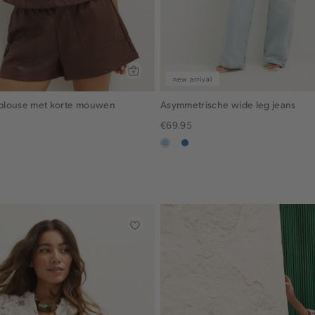
new arrival
n blouse met korte mouwen
Asymmetrische wide leg jeans
€69.95
blauw,
wit
blauw,
used
used
light
middle