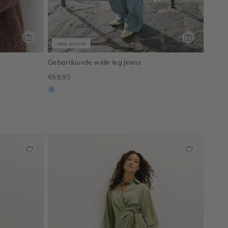
new arrival
Geborduurde wide leg jeans
€69.95
blauw,
used
light