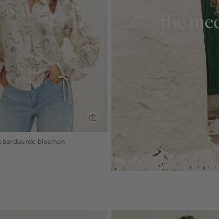
the med
geborduurde bloemen