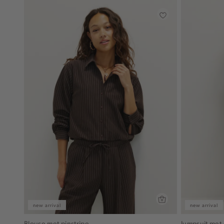
new arrival
new arrival
Blouse met pinstripe
Jumpsuit met 