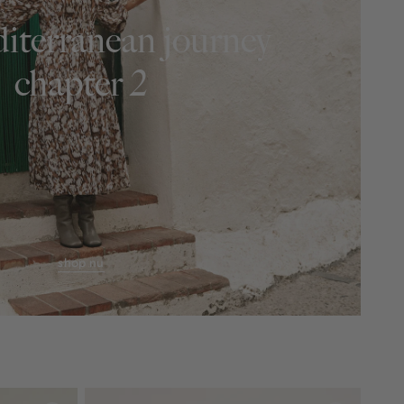
iterranean journey
chapter 2
shop nu