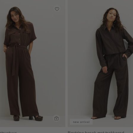
new arrival
structuur
Pinstripe broek met trekkoord