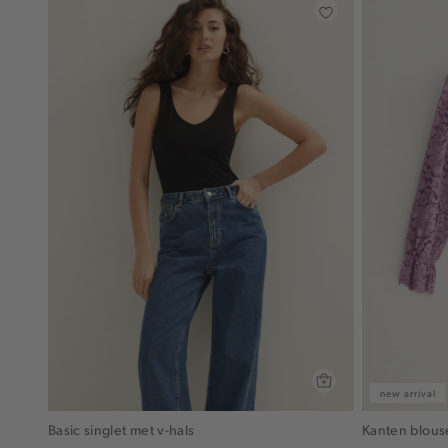
new arrival
Basic singlet met v-hals
Kanten blous