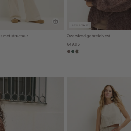
new arrival
s met structuur
Oversized gebreid vest
€49.95
taupe
groen,
bruin
grijs
gemêleerd