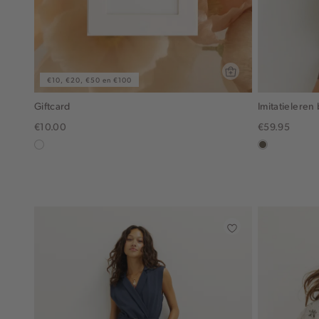
€10, €20, €50 en €100
Giftcard
Imitatielere
€10.00
€59.95
graphic
middenbruin