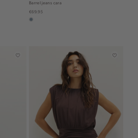
Barrel jeans cara
€69.95
dusty
blue