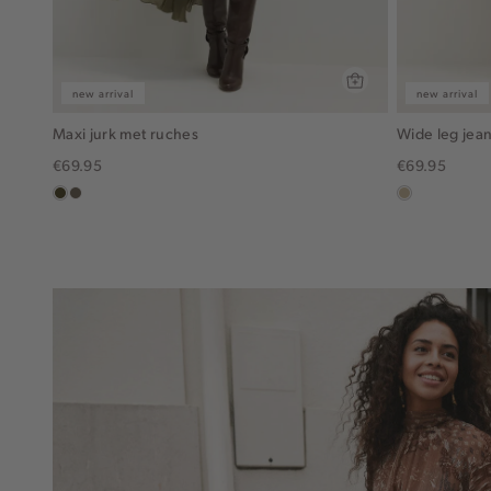
new arrival
new arrival
Maxi jurk met ruches
Wide leg jean
€69.95
€69.95
groen,
middenbruin
lichtzand
olijf,
midden