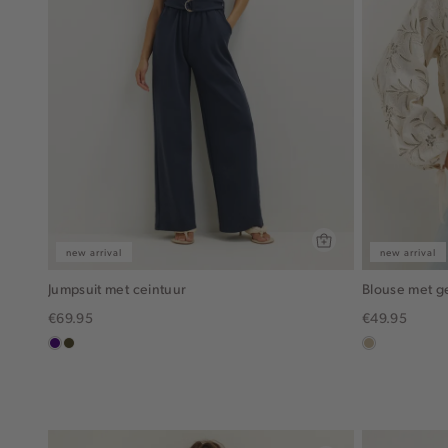
new arrival
new arrival
Jumpsuit met ceintuur
Blouse met 
€69.95
€49.95
indigo
groen,
lichtzand
olijf,
midden