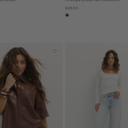
€49.95
choco