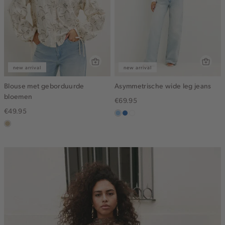
new arrival
new arrival
Blouse met geborduurde
Asymmetrische wide leg jeans
bloemen
€69.95
€49.95
blauw,
blauw,
wit
lichtzand
used
used
light
middle