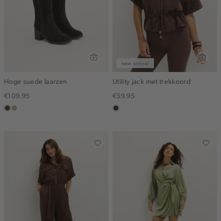
new arrival
Hoge suede laarzen
Utility jack met trekkoord
€109.95
€59.95
donkerbruin
zand
choco