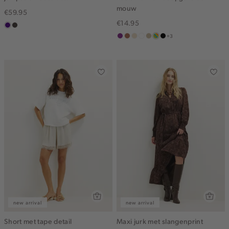
mouw
€59.95
€14.95
indigo
choco
+3
middenpaars
terracotta
vanille
wit
lichtzand
meerkleurig
zwart
geel
new arrival
new arrival
Short met tape detail
Maxi jurk met slangenprint