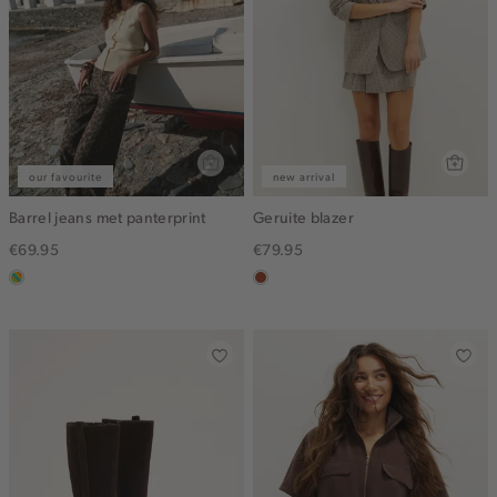
our favourite
new arrival
Barrel jeans met panterprint
Geruite blazer
€69.95
€79.95
meerkleurig
bruin