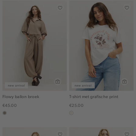
new arrival
new arrival
Flowy ballon broek
T-shirt met grafische print
€45.00
€25.00
taupe,
wit,
dark
off-
white