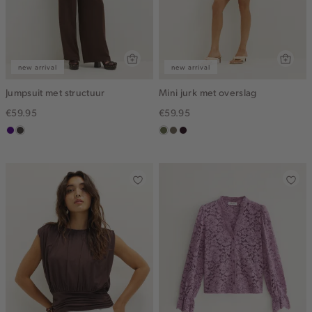
new arrival
new arrival
Jumpsuit met structuur
Mini jurk met overslag
€59.95
€59.95
indigo
choco
groen,
middenbruin
bordeaux,
olijf
donker