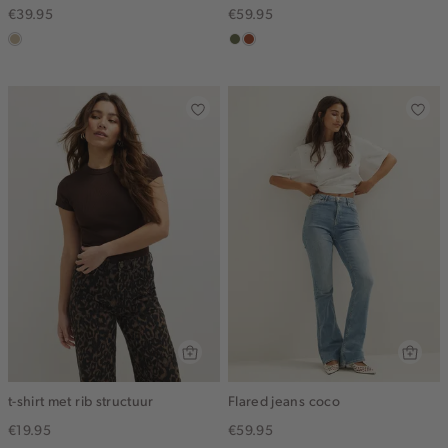
€39.95
€59.95
lichtzand
groen,
bruin
olijf
t-shirt met rib structuur
Flared jeans coco
€19.95
€59.95