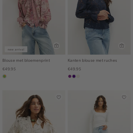
new arrival
Blouse met bloemenprint
Kanten blouse met ruches
€49.95
€49.95
meerkleurig
middenpaars
indigo
ecru