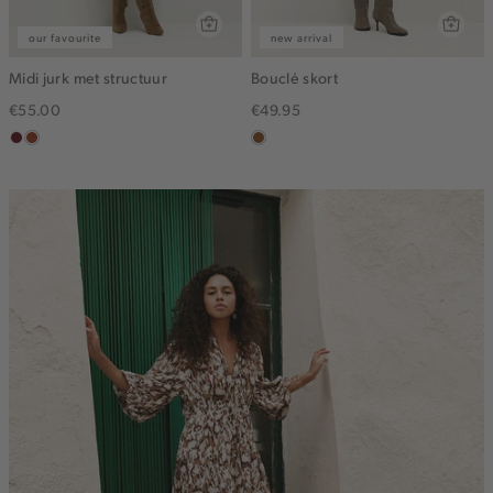
our favourite
new arrival
Midi jurk met structuur
Bouclé skort
€55.00
€49.95
bordeaux
bruin
deepmocca