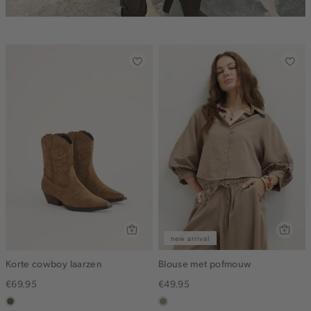
new arrival
Korte cowboy laarzen
Blouse met pofmouw
€69.95
€49.95
middenbruin
taupe,