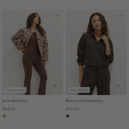
dark
new arrival
new arrival
Jack met print
Blouse met pinstripe
€69.95
€55.00
camel
choco