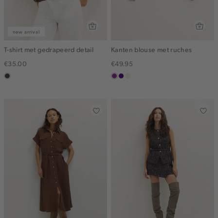
new arrival
T-shirt met gedrapeerd detail
Kanten blouse met ruches
€35.00
€49.95
choco
middenpaars
indigo
ecru