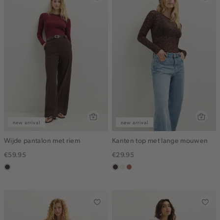
new arrival
new arrival
Wijde pantalon met riem
Kanten top met lange mouwen
€59.95
€29.95
choco
choco
ecru
terracotta