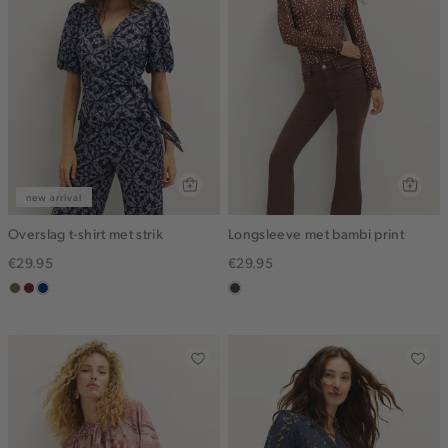
new arrival
Overslag t-shirt met strik
Longsleeve met bambi print
€29.95
€29.95
groen,
brique
donkerblauw
choco
olijf