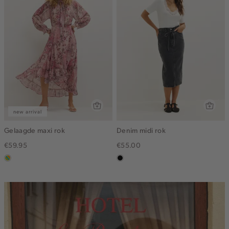
new arrival
Gelaagde maxi rok
Denim midi rok
€59.95
€55.00
meerkleurig
zwart,
used
middle