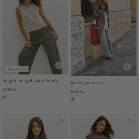
new arrival
Singlet met gehaakte details
Barrel jeans cara
€39.95
€69.95
lichtzand
dusty
blue