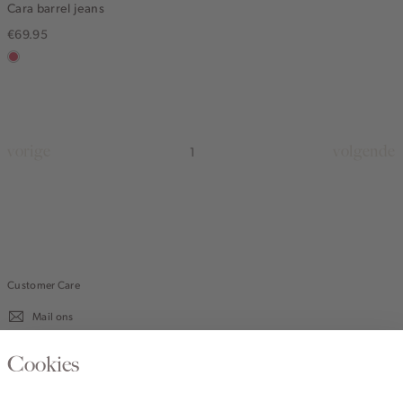
Cara barrel jeans
€69.95
rose,
vintage
vorige
volgende
1
Customer Care
Mail ons
020 - 3412 670
Cookies
Van maandag t/m vrijdag van 8.30 uur tot 18.00 uur.