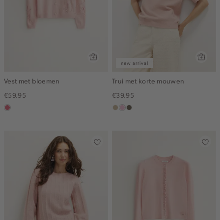
new arrival
Vest met bloemen
Trui met korte mouwen
€59.95
€39.95
rose,
lichtzand
lichtroze
lichtbruin
vintage