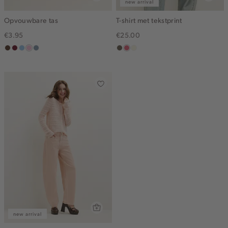
new arrival
Opvouwbare tas
T-shirt met tekstprint
€3.95
€25.00
donkerbruin
bordeaux
lichtblauw
lichtroze
dusty
middenbruin
rose,
wit,
blue
vintage
off-
white
new arrival