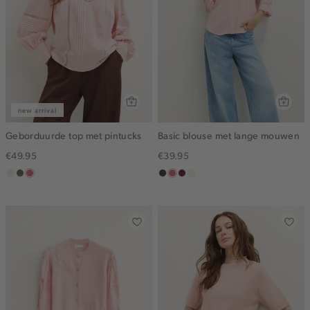
new arrival
Geborduurde top met pintucks
Basic blouse met lange mouwen
€49.95
€39.95
ecru
middenbruin
rose,
choco
rose,
bordeaux
wit,
vintage
vintage
off-
white