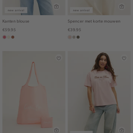
new arrival
new arrival
Kanten blouse
Spencer met korte mouwen
€59.95
€39.95
rose,
ecru
terracotta
salmon,
taupe,
middenbruin
vintage
light
middle