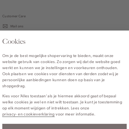
Customer Care
Mail ons
020 - 3412 670
Cookies
Van maandag t/m vrijdag van 8.30 uur tot 18.00 uur.
Om je de best mogelijke shopervaring te bieden, maakt onze
website gebruik van cookies. Zo zorgen wij dat de website goed
Service
werkt en kunnen we je instellingen en voorkeuren onthouden.
Ook plaatsen we cookies voor diensten van derden zodat wij je
persoonlijke aanbiedingen kunnen doen op basis van je
Wij zijn Cotton Club
shopgedrag.
Kies voor 'Alles toestaan' als je hiermee akkoord gaat of bepaal
Topcategorieën voor jou
welke cookies je wel en niet wilt toestaan. Je kunt je toestemming
op elk moment wijzigen of intrekken. Lees onze
privacy- en cookieverklaring
voor meer informatie.