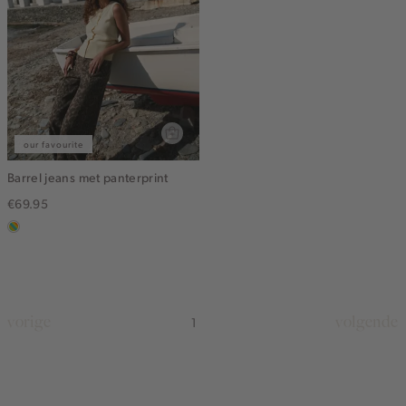
our favourite
Barrel jeans met panterprint
€69.95
meerkleurig
vorige
volgende
1