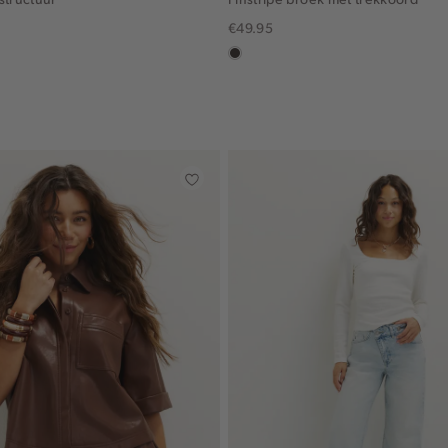
€49.95
choco