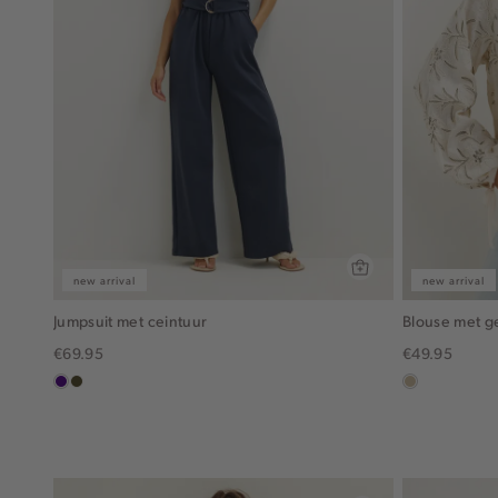
new arrival
new arrival
Jumpsuit met ceintuur
Blouse met 
€69.95
€49.95
indigo
groen,
lichtzand
olijf,
midden