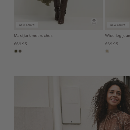
new arrival
new arrival
Maxi jurk met ruches
Wide leg jean
€69.95
€69.95
groen,
middenbruin
lichtzand
olijf,
midden