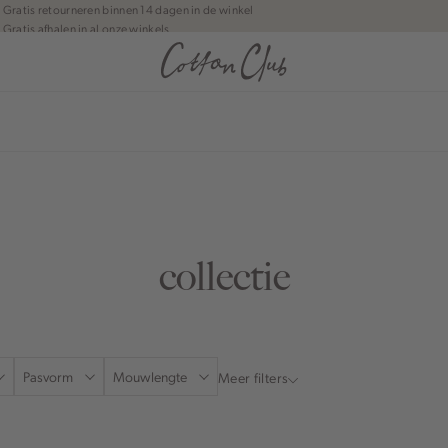
Gratis retourneren binnen 14 dagen in de winkel
Gratis afhalen in al onze winkels
Jouw bestelling wordt binnen 1 tot 5 dagen bezorgd
Betaal zoals jij wilt: o.a. iDEAL | Wero, Riverty, Apple pay & creditcard
anean journey | Chapter 1
collectie
Pasvorm
Mouwlengte
Meer filters