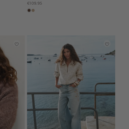
€109.95
donkerbruin
zand