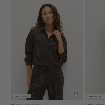
new arrival
new arrival
Blouse met pinstripe
Jumpsuit met 