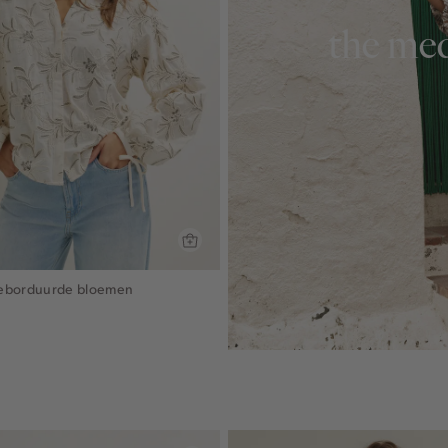
the med
geborduurde bloemen