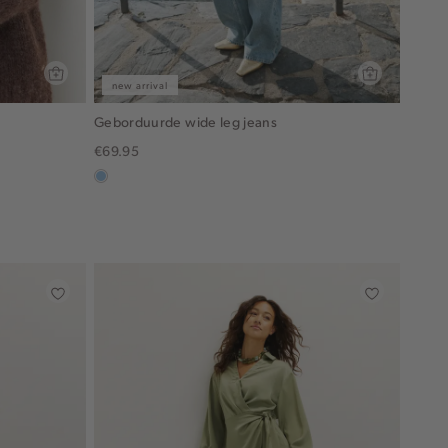
new arrival
Geborduurde wide leg jeans
€69.95
blauw,
used
light