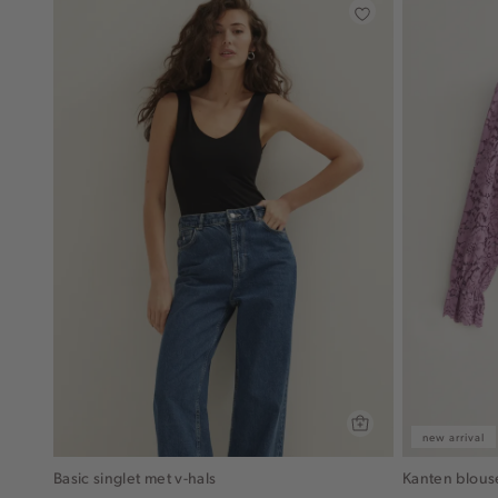
new arrival
Basic singlet met v-hals
Kanten blous