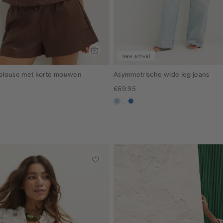
new arrival
n blouse met korte mouwen
Asymmetrische wide leg jeans
€69.95
blauw,
wit
blauw,
used
used
light
middle