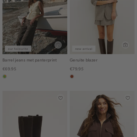
our favourite
new arrival
Barrel jeans met panterprint
Geruite blazer
€69.95
€79.95
meerkleurig
bruin