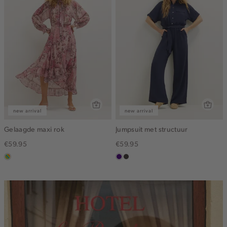
new arrival
new arrival
Gelaagde maxi rok
Jumpsuit met structuur
€59.95
€59.95
meerkleurig
indigo
choco