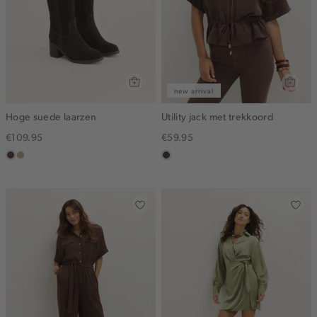
new arrival
Hoge suede laarzen
Utility jack met trekkoord
€109.95
€59.95
donkerbruin
zand
choco