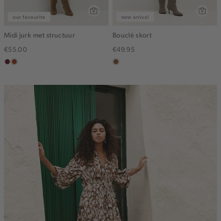
our favourite
new arrival
Midi jurk met structuur
Bouclé skort
€55.00
€49.95
bordeaux
bruin
deepmocca