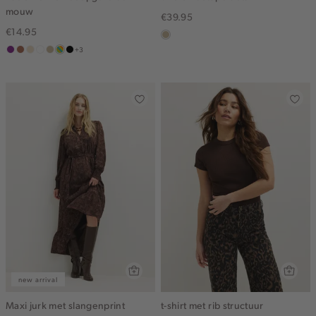
mouw
€39.95
€14.95
lichtzand
+3
middenpaars
terracotta
vanille
wit
lichtzand
meerkleurig
zwart
geel
new arrival
Maxi jurk met slangenprint
t-shirt met rib structuur