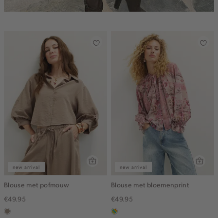
new arrival
new arrival
Blouse met pofmouw
Blouse met bloemenprint
€49.95
€49.95
taupe,
meerkleurig