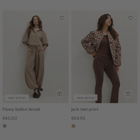
dark
new arrival
new arrival
Flowy ballon broek
Jack met print
€45.00
€69.95
taupe,
camel
dark