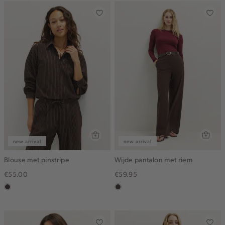
new arrival
new arrival
Blouse met pinstripe
Wijde pantalon met riem
€55.00
€59.95
choco
choco