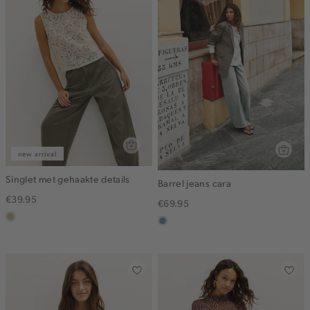
new arrival
Singlet met gehaakte details
Barrel jeans cara
€39.95
€69.95
lichtzand
dusty
blue