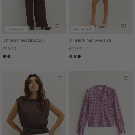
new arrival
new arrival
Jumpsuit met structuur
Mini jurk met overslag
€59.95
€59.95
indigo
choco
groen,
middenbruin
bordeaux,
olijf
donker