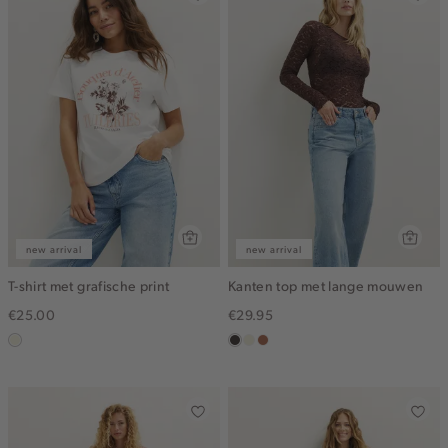
new arrival
new arrival
T-shirt met grafische print
Kanten top met lange mouwen
€25.00
€29.95
wit,
choco
ecru
terracotta
off-
white