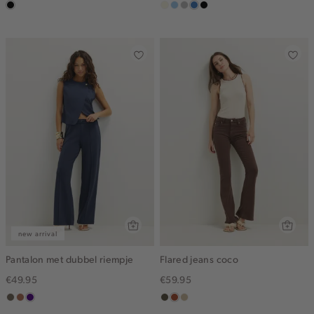
zwart,
wit,
lichtblauw
grijs,
middenblauw
zwart,
used
off-
used
used
middle
white
middle
middle
new arrival
Pantalon met dubbel riempje
Flared jeans coco
€49.95
€59.95
middenbruin
terracotta
indigo
donkerkhaki
bruin
lichtzand