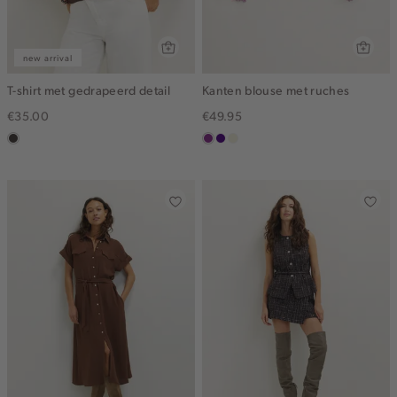
new arrival
T-shirt met gedrapeerd detail
Kanten blouse met ruches
€35.00
€49.95
choco
middenpaars
indigo
ecru