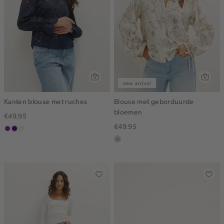
new arrival
Kanten blouse met ruches
Blouse met geborduurde
bloemen
€49.95
€49.95
middenpaars
indigo
ecru
lichtzand