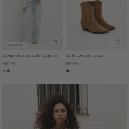
new arrival
Asymmetrische wide leg jeans
Korte cowboy laarzen
€69.95
€69.95
blauw,
blauw,
wit
middenbruin
used
used
light
middle