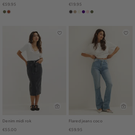
€59.95
€19.95
groen,
bruin
choco
zand
wit,
indigo
pink
groen,
olijf
gemêleerd
off-
clay
olijf
white
Denim midi rok
Flared jeans coco
€55.00
€59.95