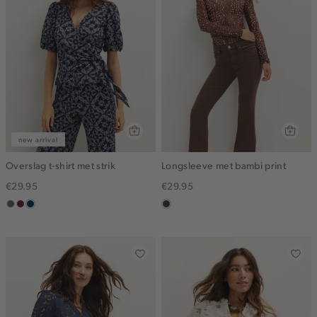
new arrival
Overslag t-shirt met strik
Longsleeve met bambi print
€29.95
€29.95
groen,
brique
donkerblauw
choco
olijf