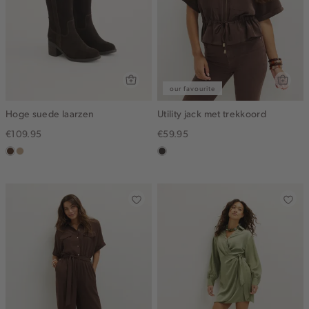
our favourite
Hoge suede laarzen
Utility jack met trekkoord
€109.95
€59.95
donkerbruin
zand
choco