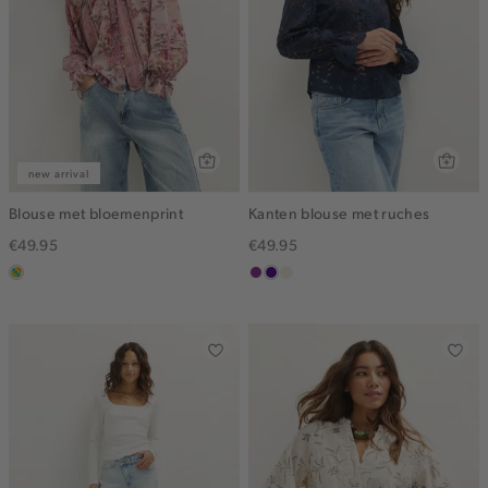
new arrival
Blouse met bloemenprint
Kanten blouse met ruches
€49.95
€49.95
meerkleurig
middenpaars
indigo
ecru