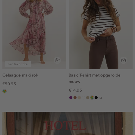
our favourite
Gelaagde maxi rok
Basic T-shirt met opgerolde
mouw
€59.95
€14.95
meerkleurig
+3
middenpaars
terracotta
vanille
wit
lichtzand
meerkleurig
zwart
geel