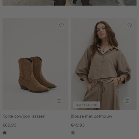
our favourite
Korte cowboy laarzen
Blouse met pofmouw
€69.95
€49.95
middenbruin
taupe,