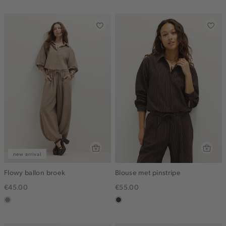
dark
new arrival
Flowy ballon broek
Blouse met pinstripe
€45.00
€55.00
taupe,
choco
dark