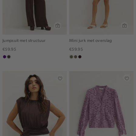
Jumpsuit met structuur
Mini jurk met overslag
€59.95
€59.95
indigo
choco
groen,
middenbruin
bordeaux,
olijf
donker