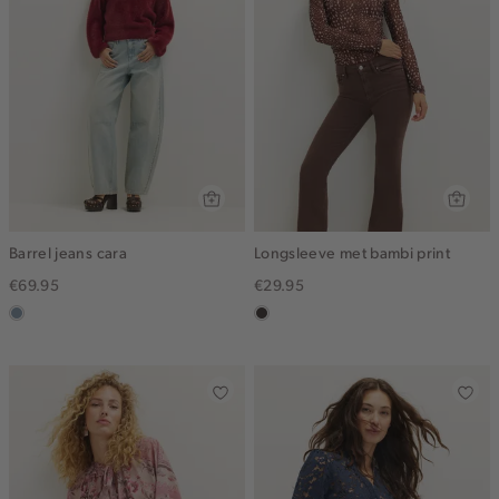
Barrel jeans cara
Longsleeve met bambi print
€69.95
€29.95
dusty
choco
blue