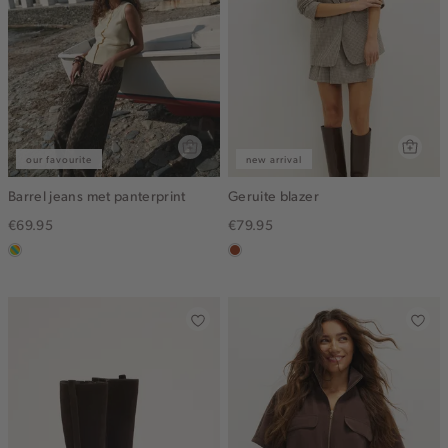
our favourite
new arrival
Barrel jeans met panterprint
Geruite blazer
€69.95
€79.95
meerkleurig
bruin