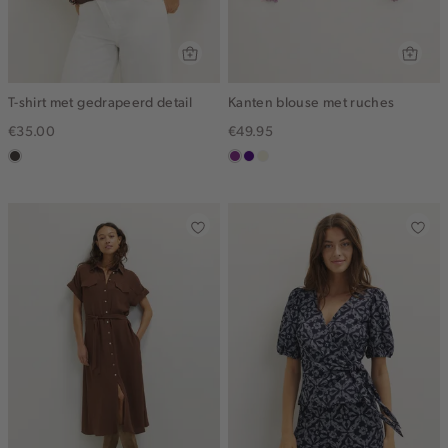
T-shirt met gedrapeerd detail
Kanten blouse met ruches
€35.00
€49.95
choco
middenpaars
indigo
ecru