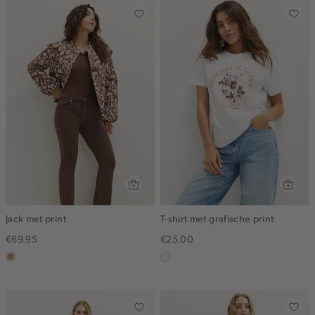
Jack met print
T-shirt met grafische print
€69.95
€25.00
camel
wit,
off-
white