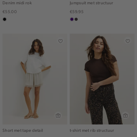
Denim midi rok
Jumpsuit met structuur
€55.00
€59.95
zwart,
indigo
choco
used
middle
Short met tape detail
t-shirt met rib structuur