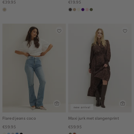
€39.95
€19.95
lichtzand
choco
zand
wit,
indigo
pink
groen,
gemêleerd
off-
clay
olijf
white
new arrival
Flared jeans coco
Maxi jurk met slangenprint
€59.95
€59.95