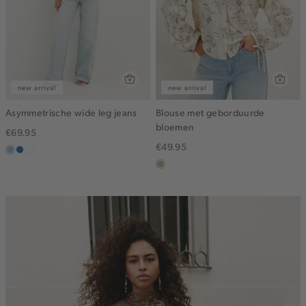
new arrival
new arrival
Asymmetrische wide leg jeans
Blouse met geborduurde
bloemen
€69.95
€49.95
blauw,
blauw,
wit
used
used
lichtzand
light
middle