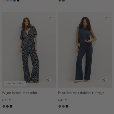
wit,
lichtblauw
grijs,
middenblauw
zwart,
groen,
bruin
off-
used
used
olijf
white
middle
middle
our favourite
Wijde broek met print
Pantalon met dubbel riempje
€39.95
€49.95
groen,
brique
donkerblauw
middenbruin
terracotta
indigo
olijf