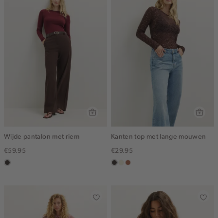
Wijde pantalon met riem
Kanten top met lange mouwen
€59.95
€29.95
choco
choco
ecru
terracotta