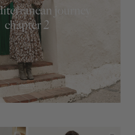
iterranean journey
chapter 2
shop nu