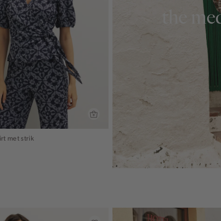
the med
rt met strik
lauw