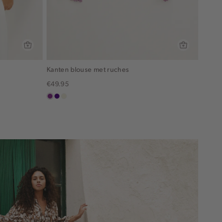
Kanten blouse met ruches
€49.95
middenpaars
indigo
ecru