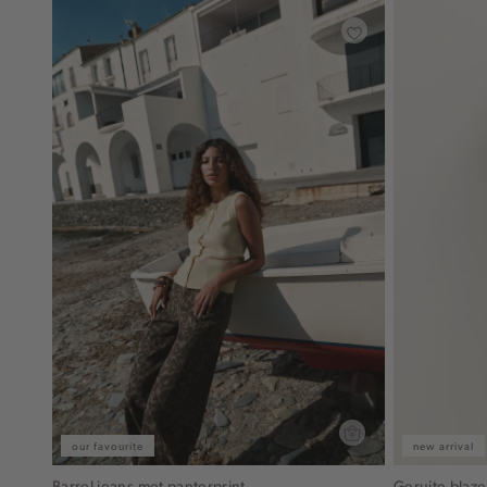
our favourite
new arrival
Barrel jeans met panterprint
Geruite blaze