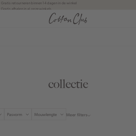
Gratis retourneren binnen 14 dagen in de winkel
Gratis afhalen in al onze winkels
Jouw bestelling wordt binnen 1 tot 5 dagen bezorgd
Betaal zoals jij wilt: o.a. iDEAL | Wero, Riverty, Apple pay & creditcard
anean journey | Chapter 1
collectie
Pasvorm
Mouwlengte
Meer filters