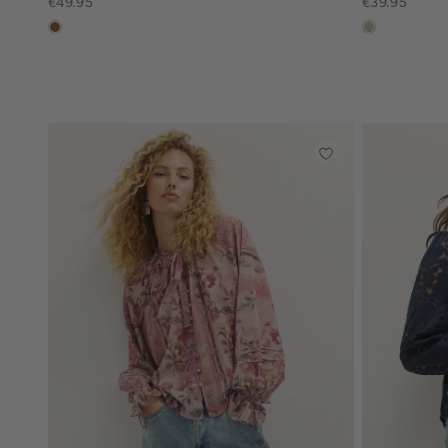
€49.95
€39.95
deepmocca
lichtzand