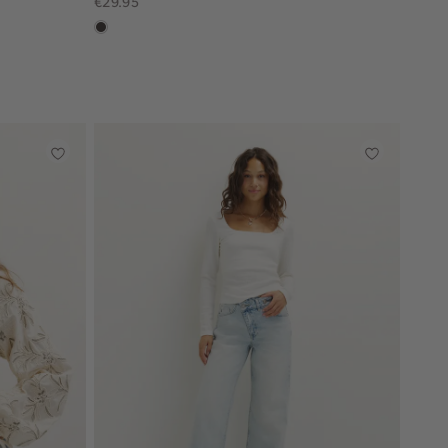
€29.95
choco