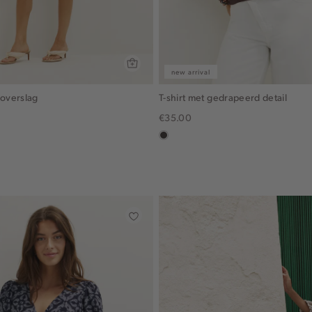
new arrival
 overslag
T-shirt met gedrapeerd detail
€35.00
in
x,
choco