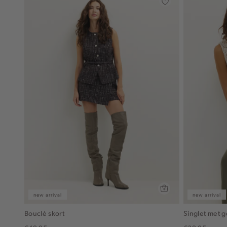
new arrival
new arrival
Bouclé skort
Singlet met g