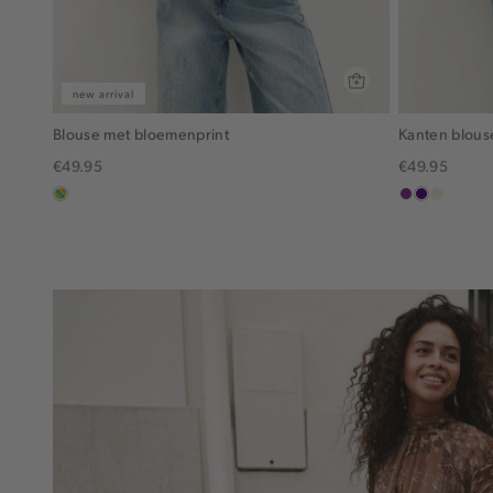
new arrival
Blouse met bloemenprint
Kanten blous
€49.95
€49.95
meerkleurig
middenpaars
indigo
ecru