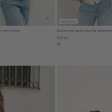
new arrival
e met ruches
Blouse met geborduurde bloemen
€49.95
lichtzand