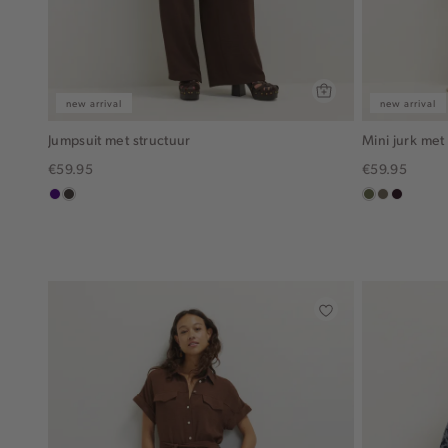
new arrival
new arrival
Jumpsuit met structuur
Mini jurk met
€59.95
€59.95
indigo
choco
groen,
middenbru
bordeau
olijf
donker