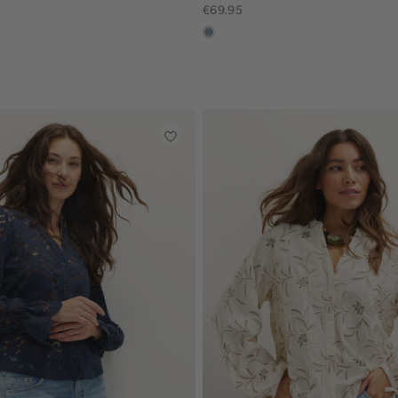
€69.95
dusty
blue