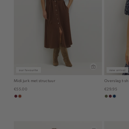
our favourite
new arrival
Midi jurk met structuur
Overslag t-shi
€55.00
€29.95
bordeaux
bruin
groen,
brique
donkerb
olijf