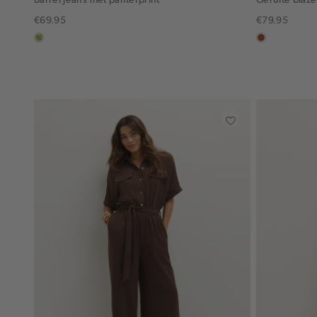
€69.95
€79.95
meerkleurig
bruin