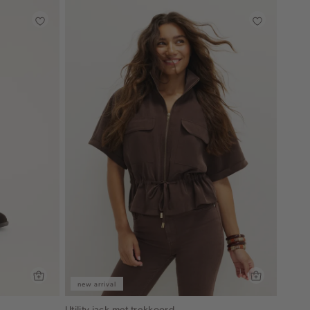
new arrival
Utility jack met trekkoord