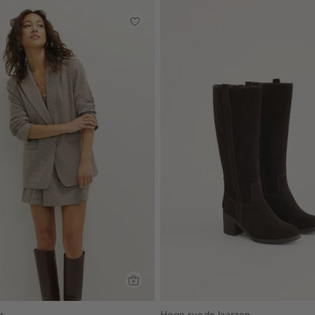
r
Hoge suede laarzen