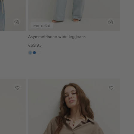
new arrival
Asymmetrische wide leg jeans
€69.95
blauw,
blauw,
wit
used
used
light
middle