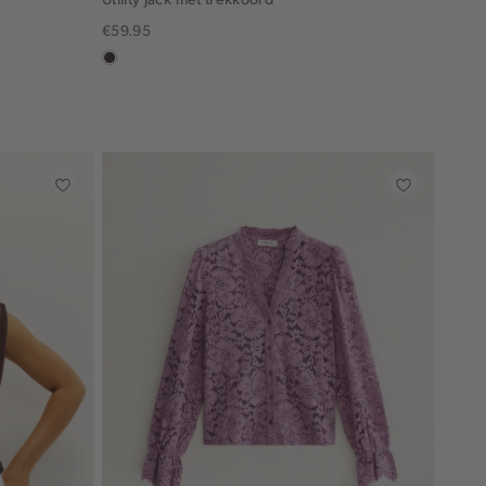
€59.95
choco