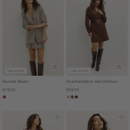
new arrival
new arrival
Geruite blazer
Overhemdjurk met ceintuur
€79.95
€59.95
bruin
lichtzand
middenbruin
bordeaux