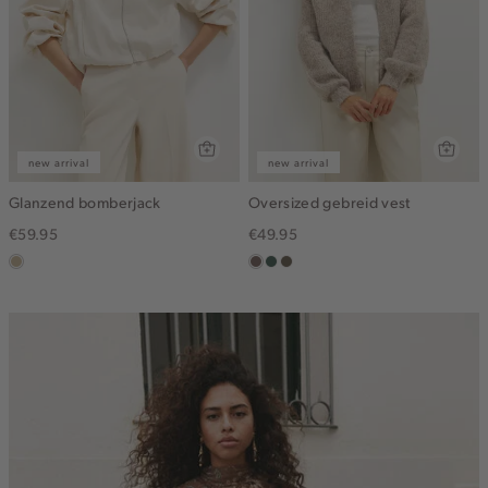
new arrival
new arrival
Glanzend bomberjack
Oversized gebreid vest
€59.95
€49.95
lichtzand
taupe
groen,
bruin
grijs
gemêleerd