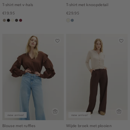
T-shirt met v-hals
T-shirt met knoopdetail
€19.95
€29.95
taupe,
zwart
wit,
choco
bordeaux
ecru
dusty
dark
off-
blue
white
new arrival
new arrival
Blouse met ruffles
Wijde broek met plooien