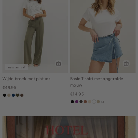
new arrival
Wijde broek met pintuck
Basic T-shirt met opgerolde
mouw
€49.95
€14.95
zwart
lichtzand
donkerblauw
groen,
donkerbruin
+3
olijf,
zwart
middenpaars
choco
terracotta
vanille
wit
lichtzand
midden
geel