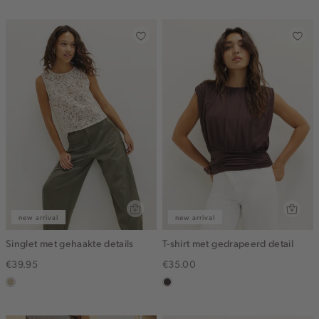
ijs
off-
white
new arrival
new arrival
Singlet met gehaakte details
T-shirt met gedrapeerd detail
€39.95
€35.00
lichtzand
choco