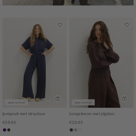
new arrival
new arrival
Jumpsuit met structuur
Longsleeve met zijplooi
€59.95
€29.95
indigo
choco
choco
blauw,
wit,