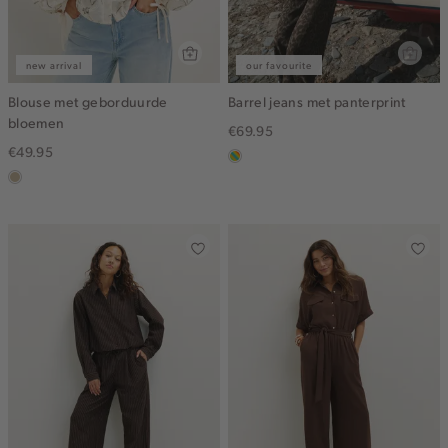
new arrival
our favourite
Blouse met geborduurde
Barrel jeans met panterprint
bloemen
€69.95
€49.95
meerkleurig
lichtzand