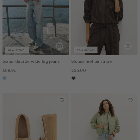
new arrival
new arrival
Geborduurde wide leg jeans
Blouse met pinstripe
€69.95
€55.00
blauw,
choco
used
light