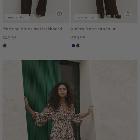
new arrival
new arrival
Pinstripe broek met trekkoord
Jumpsuit met structuur
€49.95
€59.95
choco
indigo
choco