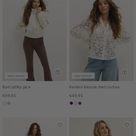
new arrival
new arrival
Kort utility jack
Kanten blouse met ruches
€99.95
€49.95
ecru
lichtblauw
indigo
ecru
middenpaars