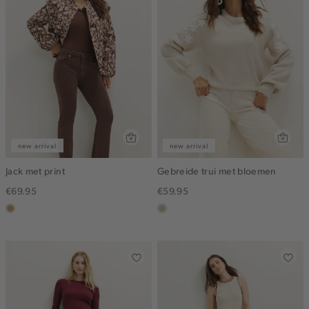
new arrival
new arrival
Jack met print
Gebreide trui met bloemen
€69.95
€59.95
camel
lichtzand