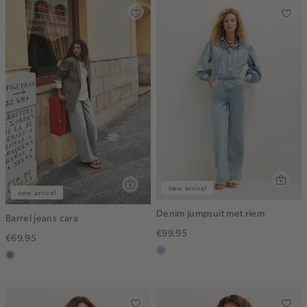
new arrival
new arrival
Denim jumpsuit met riem
Barrel jeans cara
€99.95
€69.95
blauw,
dusty
used
blue
light