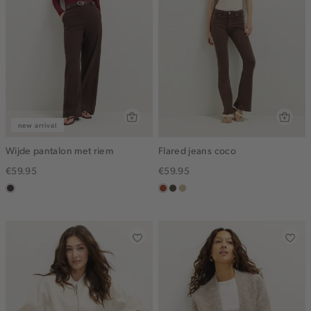
new arrival
Wijde pantalon met riem
Flared jeans coco
€59.95
€59.95
choco
bruin
donkerkhaki
lichtzand