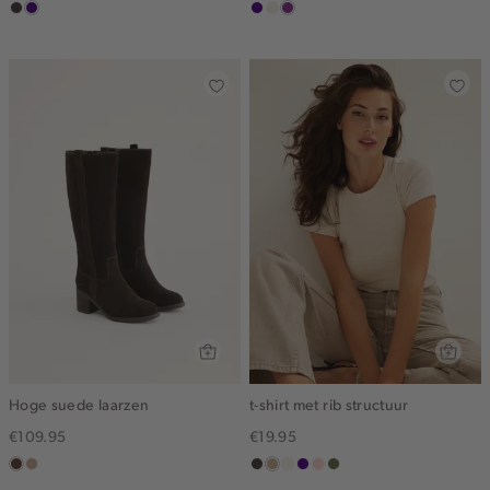
choco
indigo
indigo
ecru
middenpaars
Hoge suede laarzen
t-shirt met rib structuur
€109.95
€19.95
donkerbruin
zand
choco
zand
wit,
indigo
pink
groen,