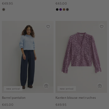
€49.95
€45.00
middenbruin
zwart
indigo
deepmocca
choco
new arrival
new arrival
Barrel pantalon
Kanten blouse met ruches
€45.00
€49.95