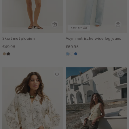
new arrival
Skort met plooien
Asymmetrische wide leg jeans
€49.95
€69.95
zand
choco
blauw,
wit
blauw,
gemêleerd
used
used
light
middle