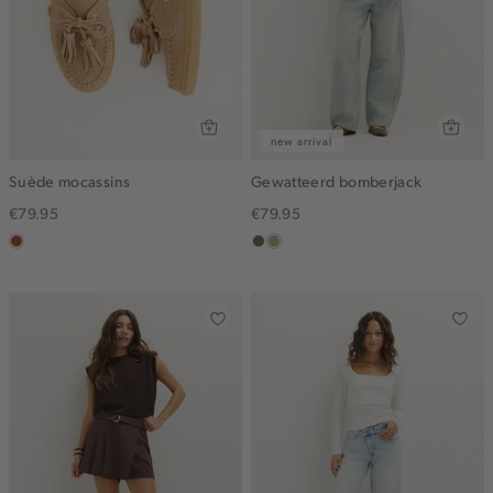
new arrival
Suède mocassins
Gewatteerd bomberjack
€79.95
€79.95
bruin
middenbruin
lichtkhaki