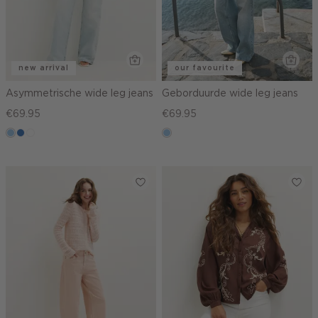
new arrival
our favourite
Asymmetrische wide leg jeans
Geborduurde wide leg jeans
€69.95
€69.95
blauw,
blauw,
wit
blauw,
used
used
used
light
middle
light