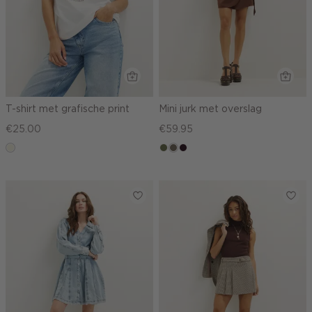
T-shirt met grafische print
Mini jurk met overslag
€25.00
€59.95
wit,
groen,
middenbruin
bordeaux,
off-
olijf
donker
white