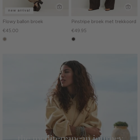
new arrival
Flowy ballon broek
Pinstripe broek met trekkoord
€45.00
€49.95
taupe,
choco
dark
the mediterranean journey