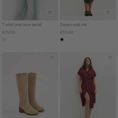
T-shirt met lace detail
Denim midi rok
€35.00
€55.00
ecru
zwart,
used
middle