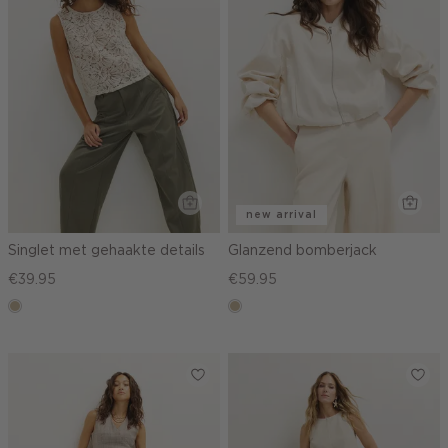
new arrival
Singlet met gehaakte details
Glanzend bomberjack
€39.95
€59.95
lichtzand
lichtzand