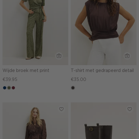
Wijde broek met print
T-shirt met gedrapeerd detail
€39.95
€35.00
donkerblauw
groen,
brique
choco
olijf