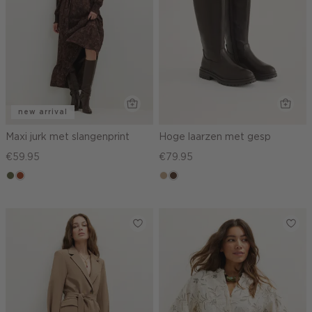
new arrival
Maxi jurk met slangenprint
Hoge laarzen met gesp
€59.95
€79.95
groen,
bruin
zand
donkerbruin
olijf