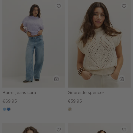
Barrel jeans cara
Gebreide spencer
€69.95
€39.95
blauw,
blauw,
lichtzand
used
used
light
middle