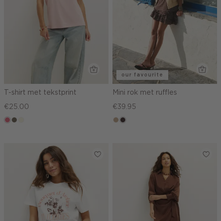
our favourite
T-shirt met tekstprint
Mini rok met ruffles
€25.00
€39.95
rose,
middenbruin
wit,
zand
choco,
vintage
off-
donker
white