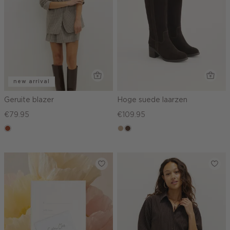
new arrival
Geruite blazer
Hoge suede laarzen
€79.95
€109.95
bruin
zand
donkerbruin