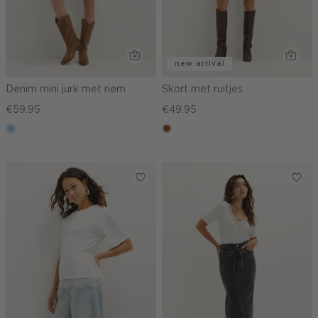
new arrival
Denim mini jurk met riem
Skort met ruitjes
€59.95
€49.95
blauw,
bruin
used
light