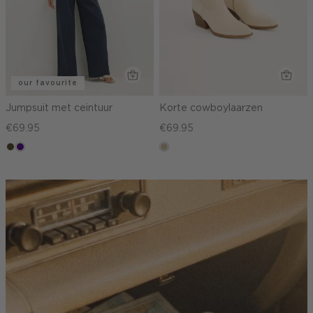
our favourite
Jumpsuit met ceintuur
Korte cowboylaarzen
€69.95
€69.95
groen,
indigo
lichtzand
olijf,
midden