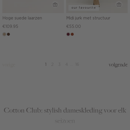
our favourite
Hoge suede laarzen
Midi jurk met structuur
€109.95
€55.00
zand
donkerbruin
bordeaux
bruin
vorige
volgende
1
2
3
4
...
16
Cotton Club: stylish dameskleding voor elk
seizoen