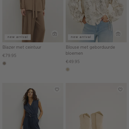
new arrival
new arrival
Blazer met ceintuur
Blouse met geborduurde
bloemen
€79.95
€49.95
taupe,
dark
lichtzand