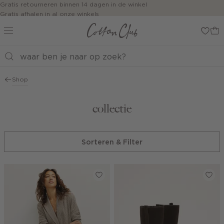
Navigeer
Gratis retourneren binnen 14 dagen in de winkel
Gratis afhalen in al onze winkels
direct naar
Jouw bestelling wordt binnen 1 tot 5 dagen bezorgd
de
Betaal zoals jij wilt: o.a. iDEAL | Wero, Riverty, Apple pay & creditcard
hoofdinhoud
Open de
zoekbalk
Navigeer
direct
Shop
naar de
footer
collectie
Sorteren & Filter