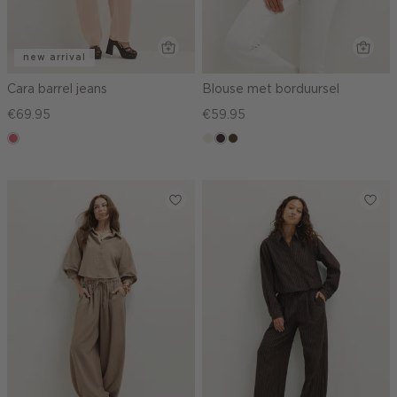
new arrival
Cara barrel jeans
Blouse met borduursel
€69.95
€59.95
rose,
ecru
choco,
groen,
vintage
donker
olijf,
midden