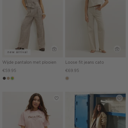
new arrival
Wijde pantalon met plooien
Loose fit jeans cato
€59.95
€69.95
choco
zand
meerkleurig
zand
gemêleerd