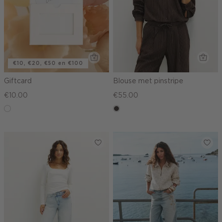
€10, €20, €50 en €100
Giftcard
Blouse met pinstripe
€10.00
€55.00
graphic
choco