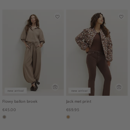
dark
new arrival
new arrival
Flowy ballon broek
Jack met print
€45.00
€69.95
taupe,
camel
dark