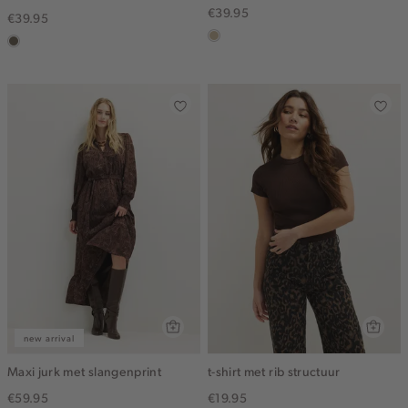
€39.95
€39.95
lichtzand
middenbruin
new arrival
Maxi jurk met slangenprint
t-shirt met rib structuur
€59.95
€19.95