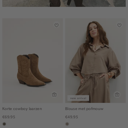
new arrival
Korte cowboy laarzen
Blouse met pofmouw
€69.95
€49.95
middenbruin
taupe,