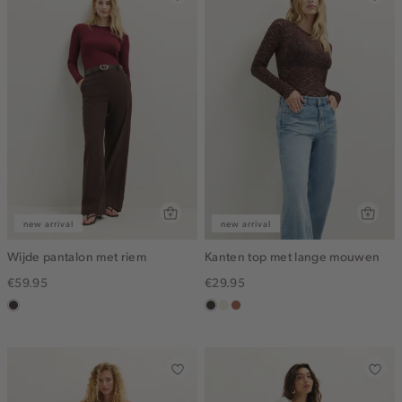
new arrival
new arrival
Wijde pantalon met riem
Kanten top met lange mouwen
€59.95
€29.95
choco
choco
ecru
terracotta