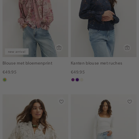
new arrival
Blouse met bloemenprint
Kanten blouse met ruches
€49.95
€49.95
meerkleurig
middenpaars
indigo
ecru