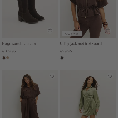
new arrival
Hoge suede laarzen
Utility jack met trekkoord
€109.95
€59.95
donkerbruin
zand
choco