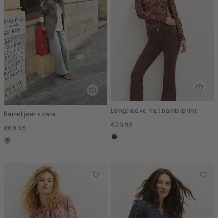
Longsleeve met bambi print
Barrel jeans cara
€29.95
€69.95
choco
dusty
blue