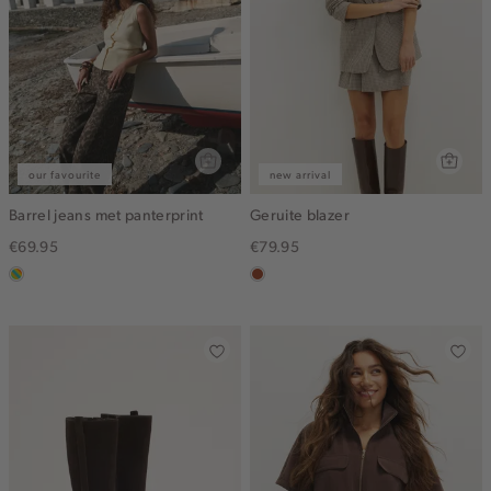
our favourite
new arrival
Barrel jeans met panterprint
Geruite blazer
€69.95
€79.95
meerkleurig
bruin