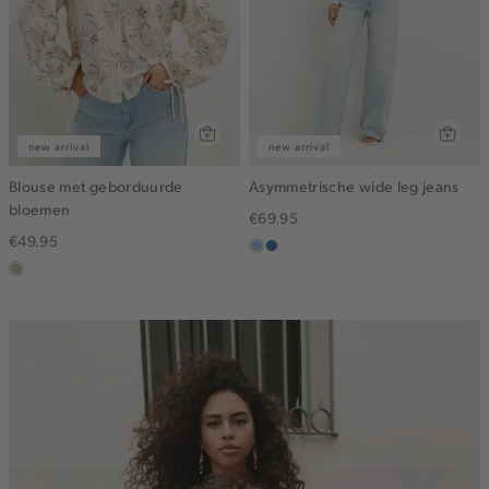
new arrival
new arrival
Blouse met geborduurde
Asymmetrische wide leg jeans
bloemen
€69.95
€49.95
blauw,
blauw,
wit
lichtzand
used
used
light
middle