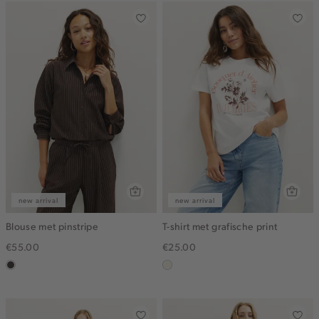
new arrival
new arrival
Blouse met pinstripe
T-shirt met grafische print
€55.00
€25.00
choco
wit,
off-
white