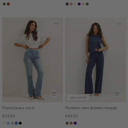
groen,
bruin
choco
zand
wit,
indigo
pink
groen,
olijf
gemêleerd
off-
clay
olijf
white
new arrival
Flared jeans coco
Pantalon met dubbel riempje
€59.95
€49.95
wit,
lichtblauw
grijs,
middenblauw
zwart,
middenbruin
terracotta
indigo