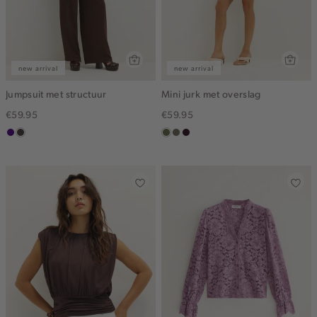
new arrival
new arrival
Jumpsuit met structuur
Mini jurk met overslag
€59.95
€59.95
indigo
choco
groen,
middenbruin
bordeaux,
olijf
donker