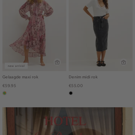
new arrival
Gelaagde maxi rok
Denim midi rok
€59.95
€55.00
meerkleurig
zwart,
used
middle