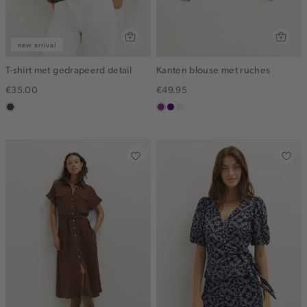
new arrival
T-shirt met gedrapeerd detail
Kanten blouse met ruches
€35.00
€49.95
choco
middenpaars
indigo
ecru