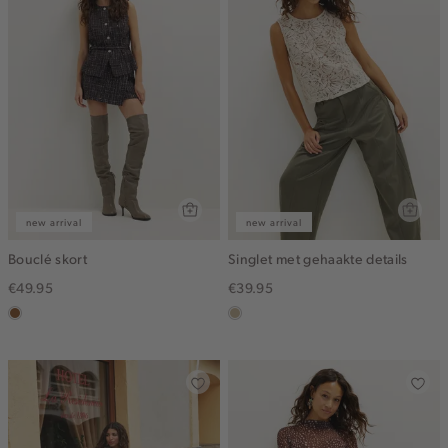
new arrival
new arrival
Bouclé skort
Singlet met gehaakte details
€49.95
€39.95
deepmocca
lichtzand