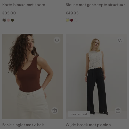
Korte blouse met koord
Blouse met gestreepte structuur
€35.00
€49.95
middenbruin
pink
groen,
lichtgeel
rood,
blauw,
clay
olijf,
kers
ijs
midden
new arrival
Basic singlet met v-hals
Wijde broek met plooien