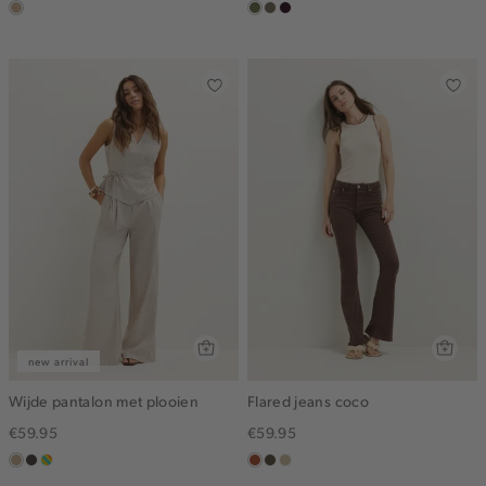
zand
groen,
middenbruin
bordeaux,
olijf
donker
new arrival
Wijde pantalon met plooien
Flared jeans coco
€59.95
€59.95
zand
choco
meerkleurig
bruin
donkerkhaki
lichtzand