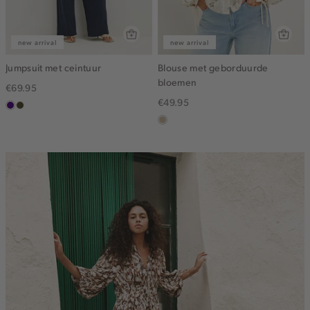
new arrival
new arrival
Jumpsuit met ceintuur
Blouse met geborduurde
bloemen
€69.95
€49.95
indigo
groen,
olijf,
lichtzand
midden