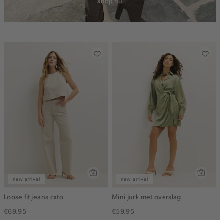
shop nu
new arrival
new arrival
Loose fit jeans cato
Mini jurk met overslag
€69.95
€59.95