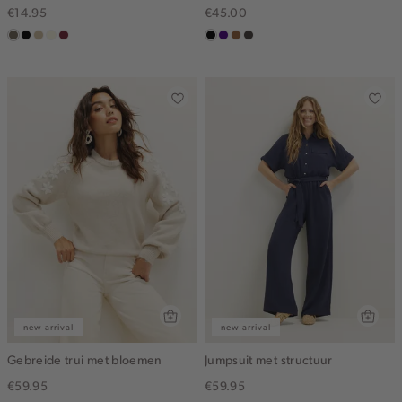
€14.95
€45.00
middenbruin
zwart
lichtzand
wit,
bordeaux
zwart
indigo
deepmocca
choco
off-
white
new arrival
new arrival
Gebreide trui met bloemen
Jumpsuit met structuur
€59.95
€59.95