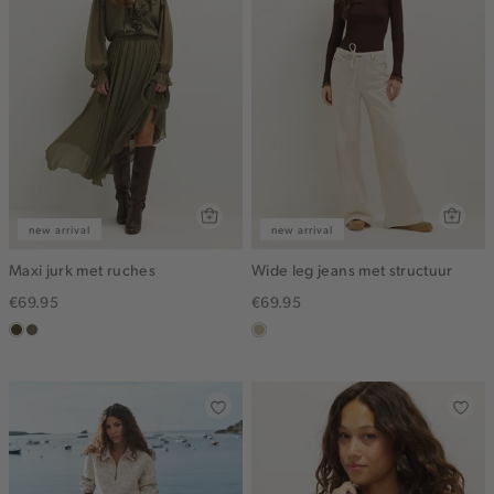
new arrival
new arrival
Maxi jurk met ruches
Wide leg jeans met structuur
€69.95
€69.95
groen,
middenbruin
lichtzand
olijf,
midden