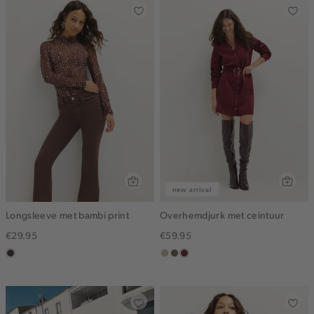
new arrival
Longsleeve met bambi print
Overhemdjurk met ceintuur
€29.95
€59.95
choco
lichtzand
middenbruin
bordeaux