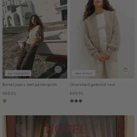
our favourite
new arrival
Barrel jeans met panterprint
Oversized gebreid vest
€69.95
€49.95
meerkleurig
taupe
groen,
bruin
grijs
gemêleerd