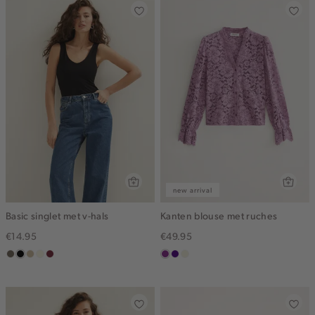
new arrival
Basic singlet met v-hals
Kanten blouse met ruches
€14.95
€49.95
middenbruin
zwart
lichtzand
wit,
bordeaux
middenpaars
indigo
ecru
off-
white