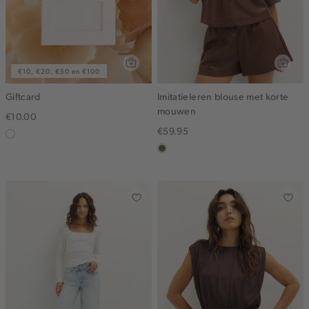
€10, €20, €50 en €100
Giftcard
Imitatieleren blouse met korte
mouwen
€10.00
€59.95
graphic
middenbruin