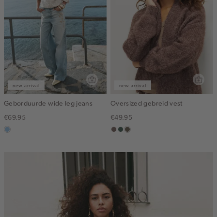
new arrival
new arrival
Geborduurde wide leg jeans
Oversized gebreid vest
€69.95
€49.95
blauw,
taupe
groen,
bruin
used
grijs
gemêleerd
light