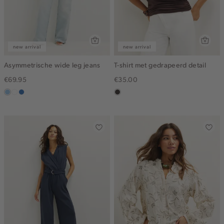
new arrival
new arrival
Asymmetrische wide leg jeans
T-shirt met gedrapeerd detail
€69.95
€35.00
blauw,
wit
blauw,
choco
used
used
light
middle