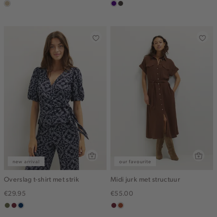
lichtzand
indigo
choco
new arrival
our favourite
Overslag t-shirt met strik
Midi jurk met structuur
€29.95
€55.00
groen,
brique
donkerblauw
bordeaux
bruin