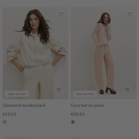
gemêleerd
new arrival
new arrival
Glanzend bomberjack
Cara barrel jeans
€59.95
€69.95
lichtzand
rose,
vintage