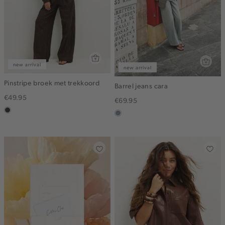
new arrival
new arrival
Pinstripe broek met trekkoord
Barrel jeans cara
€49.95
€69.95
choco
dusty
blue