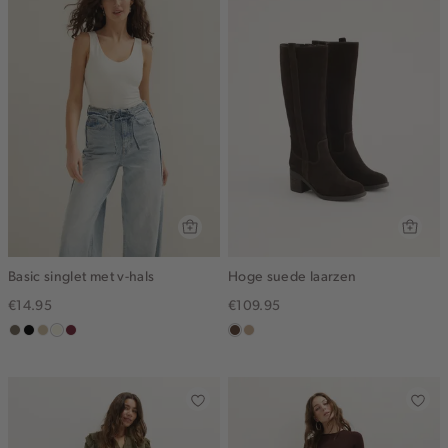
Basic singlet met v-hals
Hoge suede laarzen
€14.95
€109.95
middenbruin
zwart
lichtzand
wit,
bordeaux
donkerbruin
zand
off-
white