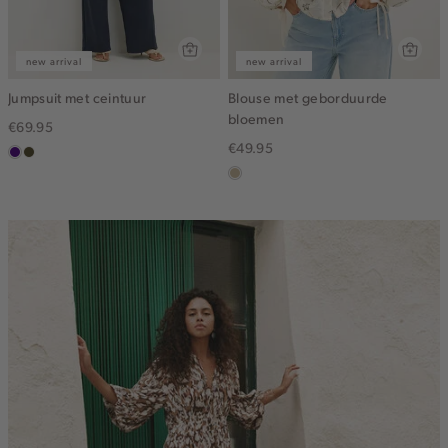
new arrival
new arrival
Jumpsuit met ceintuur
Blouse met geborduurde
bloemen
€69.95
€49.95
indigo
groen,
olijf,
lichtzand
midden