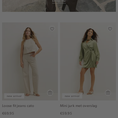
shop nu
new arrival
new arrival
Loose fit jeans cato
Mini jurk met overslag
€69.95
€59.95