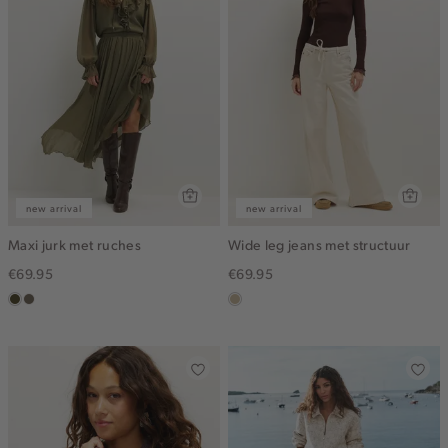
new arrival
new arrival
Maxi jurk met ruches
Wide leg jeans met structuur
€69.95
€69.95
groen,
middenbruin
lichtzand
olijf,
midden