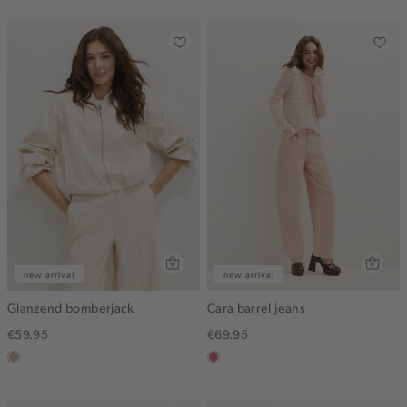
gemêleerd
new arrival
new arrival
Glanzend bomberjack
Cara barrel jeans
€59.95
€69.95
lichtzand
rose,
vintage