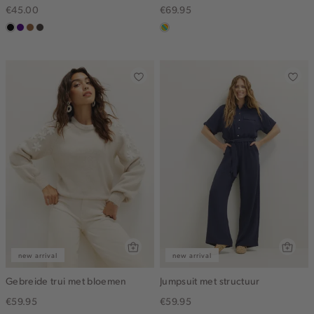
€45.00
€69.95
zwart
indigo
deepmocca
choco
meerkleurig
new arrival
new arrival
Gebreide trui met bloemen
Jumpsuit met structuur
€59.95
€59.95