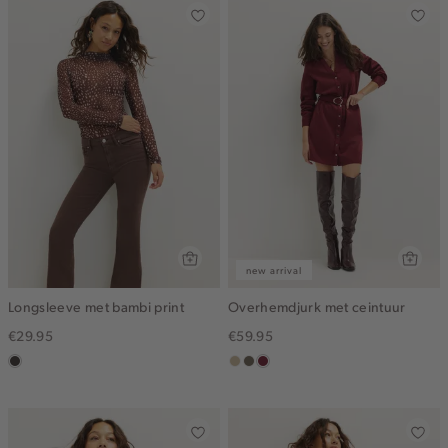
new arrival
Longsleeve met bambi print
Overhemdjurk met ceintuur
€29.95
€59.95
choco
lichtzand
middenbruin
bordeaux