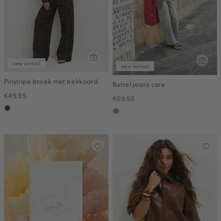
new arrival
new arrival
Pinstripe broek met trekkoord
Barrel jeans cara
€49.95
€69.95
choco
dusty
blue