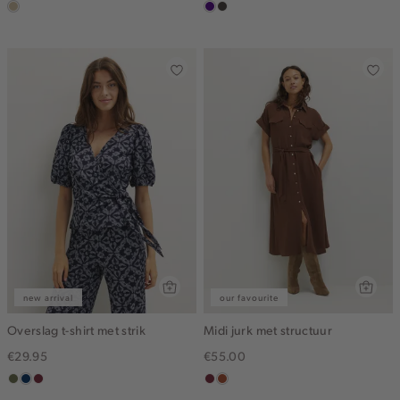
lichtzand
indigo
choco
new arrival
our favourite
Overslag t-shirt met strik
Midi jurk met structuur
€29.95
€55.00
groen,
donkerblauw
brique
bordeaux
bruin