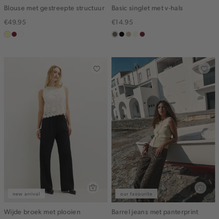
Blouse met gestreepte structuur
Basic singlet met v-hals
€49.95
€14.95
lichtgeel
rood,
blauw,
middenbruin
zwart
lichtzand
wit,
bordeaux
kers
ijs
off-
white
new arrival
our favourite
Wijde broek met plooien
Barrel jeans met panterprint