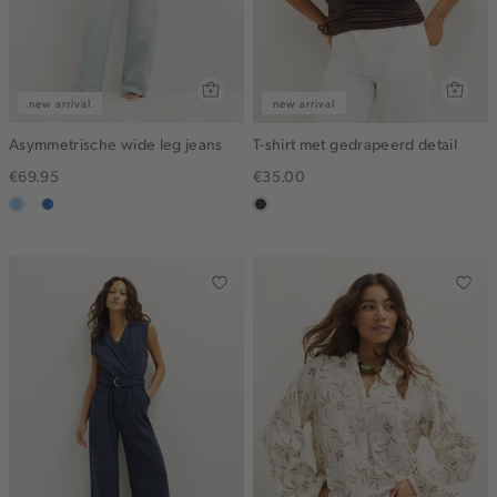
new arrival
new arrival
Asymmetrische wide leg jeans
T-shirt met gedrapeerd detail
€69.95
€35.00
blauw,
wit
blauw,
choco
used
used
light
middle