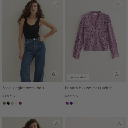
new arrival
Basic singlet met v-hals
Kanten blouse met ruches
€14.95
€49.95
middenbruin
zwart
lichtzand
wit,
bordeaux
middenpaars
indigo
ecru
off-
white