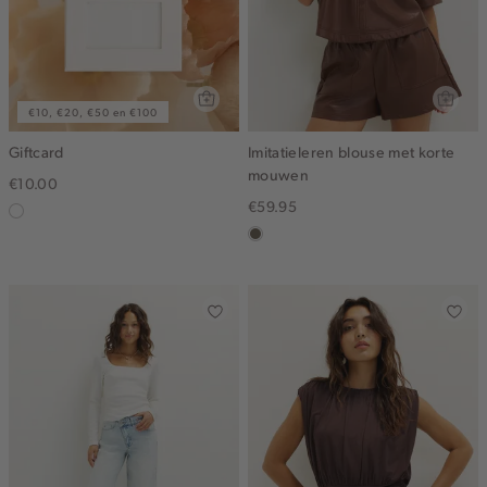
€10, €20, €50 en €100
Giftcard
Imitatieleren blouse met korte
mouwen
€10.00
€59.95
graphic
middenbruin