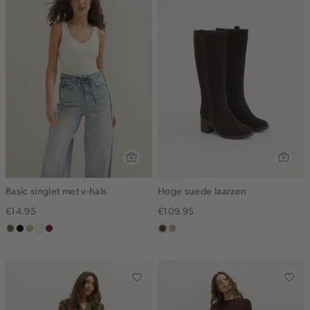
Basic singlet met v-hals
Hoge suede laarzen
€14.95
€109.95
middenbruin
zwart
lichtzand
wit,
bordeaux
donkerbruin
zand
off-
white