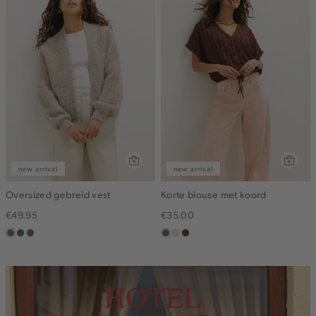
new arrival
new arrival
Oversized gebreid vest
Korte blouse met koord
€49.95
€35.00
taupe
groen,
bruin
middenbruin
pink
groen,
grijs
gemêleerd
clay
olijf,
midden