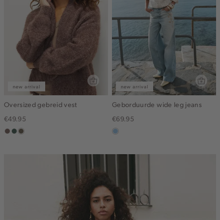
new arrival
new arrival
Oversized gebreid vest
Geborduurde wide leg jeans
€49.95
€69.95
taupe
groen,
bruin
blauw,
grijs
gemêleerd
used
light