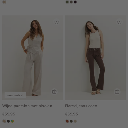
zand
groen,
middenbruin
bordeaux,
olijf
donker
new arrival
Wijde pantalon met plooien
Flared jeans coco
€59.95
€59.95
zand
choco
meerkleurig
bruin
donkerkhaki
lichtzand