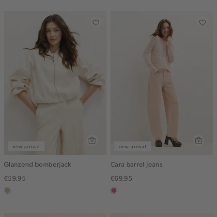
gemêleerd
new arrival
new arrival
Glanzend bomberjack
Cara barrel jeans
€59.95
€69.95
lichtzand
rose,
vintage