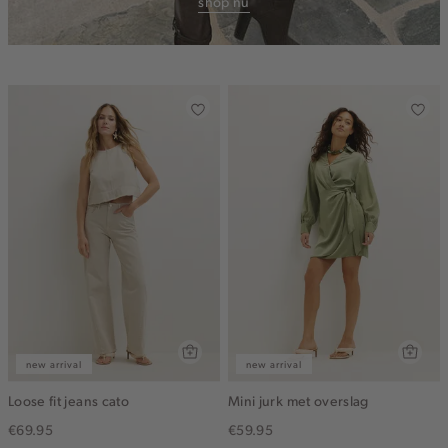
shop nu
new arrival
new arrival
Loose fit jeans cato
Mini jurk met overslag
€69.95
€59.95