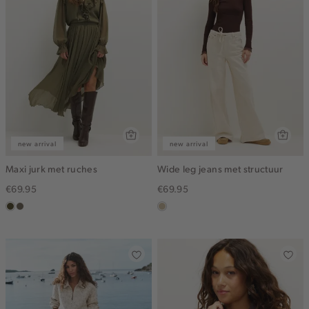
new arrival
new arrival
Maxi jurk met ruches
Wide leg jeans met structuur
€69.95
€69.95
groen,
middenbruin
lichtzand
olijf,
midden