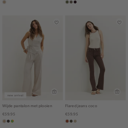
zand
groen,
middenbruin
bordeaux,
olijf
donker
new arrival
Wijde pantalon met plooien
Flared jeans coco
€59.95
€59.95
zand
choco
meerkleurig
bruin
donkerkhaki
lichtzand