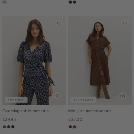
lichtzand
indigo
choco
new arrival
our favourite
Overslag t-shirt met strik
Midi jurk met structuur
€29.95
€55.00
groen,
brique
donkerblauw
bordeaux
bruin