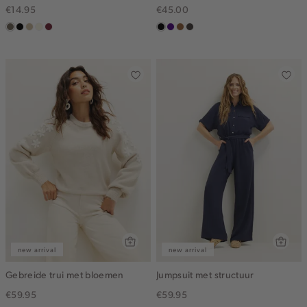
€14.95
€45.00
middenbruin
zwart
lichtzand
wit,
bordeaux
zwart
indigo
deepmocca
choco
off-
white
new arrival
new arrival
Gebreide trui met bloemen
Jumpsuit met structuur
€59.95
€59.95