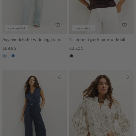
new arrival
new arrival
Asymmetrische wide leg jeans
T-shirt met gedrapeerd detail
€69.95
€35.00
blauw,
wit
blauw,
choco
used
used
light
middle