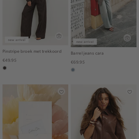
new arrival
new arrival
Pinstripe broek met trekkoord
Barrel jeans cara
€49.95
€69.95
choco
dusty
blue