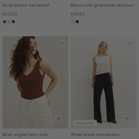
Korte blouse met koord
Blouse met gestreepte structuur
€35.00
€49.95
middenbruin
pink
groen,
lichtgeel
rood,
blauw,
clay
olijf,
kers
ijs
midden
new arrival
Basic singlet met v-hals
Wijde broek met plooien