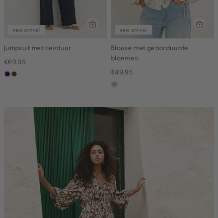
new arrival
new arrival
Jumpsuit met ceintuur
Blouse met geborduurde
bloemen
€69.95
€49.95
indigo
groen,
olijf,
lichtzand
midden