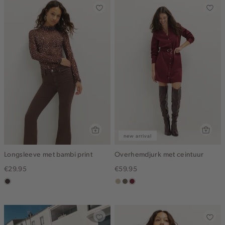
new arrival
Longsleeve met bambi print
Overhemdjurk met ceintuur
€29.95
€59.95
choco
lichtzand
middenbruin
bordeaux