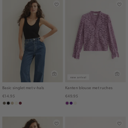
new arrival
Basic singlet met v-hals
Kanten blouse met ruches
€14.95
€49.95
middenbruin
zwart
lichtzand
wit,
bordeaux
middenpaars
indigo
ecru
off-
white