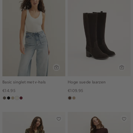
Basic singlet met v-hals
Hoge suede laarzen
€14.95
€109.95
middenbruin
zwart
lichtzand
wit,
bordeaux
donkerbruin
zand
off-
white