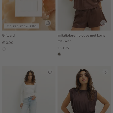
€10, €20, €50 en €100
Giftcard
Imitatieleren blouse met korte
mouwen
€10.00
€59.95
graphic
middenbruin