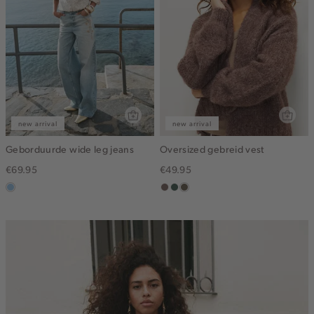
new arrival
new arrival
Geborduurde wide leg jeans
Oversized gebreid vest
€69.95
€49.95
blauw,
taupe
groen,
bruin
used
grijs
gemêleerd
light