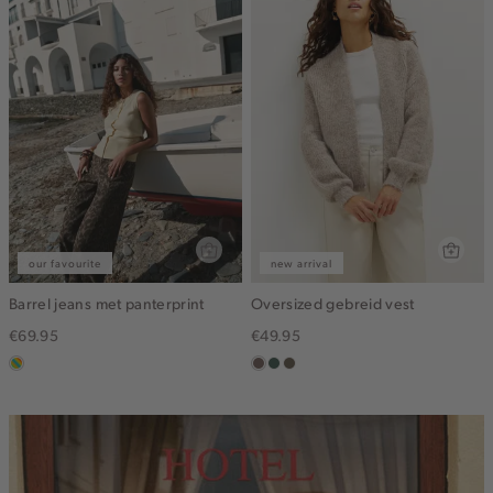
our favourite
new arrival
Barrel jeans met panterprint
Oversized gebreid vest
€69.95
€49.95
meerkleurig
taupe
groen,
bruin
grijs
gemêleerd