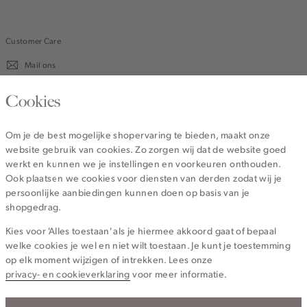
Customer Care
Mail ons
020 - 3412 670
Cookies
Van maandag t/m vrijdag van 8.30 uur tot 18.00 uur.
Om je de best mogelijke shopervaring te bieden, maakt onze
website gebruik van cookies. Zo zorgen wij dat de website goed
Service
werkt en kunnen we je instellingen en voorkeuren onthouden.
Ook plaatsen we cookies voor diensten van derden zodat wij je
persoonlijke aanbiedingen kunnen doen op basis van je
Wij zijn Cotton Club
shopgedrag.
Kies voor 'Alles toestaan' als je hiermee akkoord gaat of bepaal
Topcategorieën voor jou
welke cookies je wel en niet wilt toestaan. Je kunt je toestemming
op elk moment wijzigen of intrekken. Lees onze
privacy- en cookieverklaring
voor meer informatie.