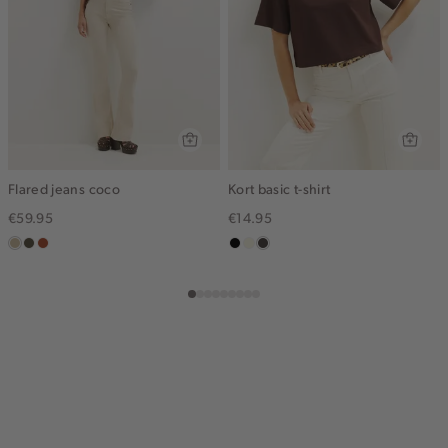
Flared jeans coco
Kort basic t-shirt
€59.95
€14.95
lichtzand
donkerkhaki
bruin
zwart
wit,
choco
off-
white