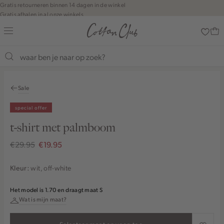
Navigeer
Gratis retourneren binnen 14 dagen in de winkel
Gratis afhalen in al onze winkels
direct naar
Jouw bestelling wordt binnen 1 tot 5 dagen bezorgd
de
Betaal zoals jij wilt: o.a. iDEAL | Wero, Riverty, Apple pay & creditcard
hoofdinhoud
Open de
zoekbalk
Shop the look
Navigeer
direct
Sale
naar de
footer
special offer
t-shirt met palmboom
€29.95
€19.95
wit, off-white
Kleur:
Het model is 1.70 en draagt maat S
Wat is mijn maat?