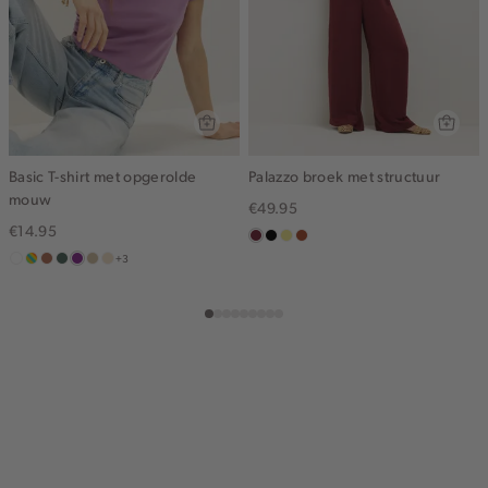
Basic T-shirt met opgerolde
Palazzo broek met structuur
mouw
€49.95
€14.95
bordeaux
zwart
khaki
bruin
+3
wit
meerkleurig
terracotta
groen,
middenpaars
lichtzand
vanille
grijs
geel