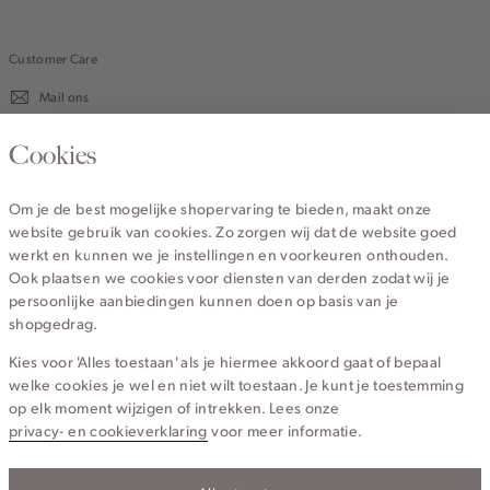
Customer Care
Mail ons
020 - 3412 670
Cookies
Van maandag t/m vrijdag van 8.30 uur tot 18.00 uur.
Om je de best mogelijke shopervaring te bieden, maakt onze
website gebruik van cookies. Zo zorgen wij dat de website goed
Service
werkt en kunnen we je instellingen en voorkeuren onthouden.
Ook plaatsen we cookies voor diensten van derden zodat wij je
persoonlijke aanbiedingen kunnen doen op basis van je
Wij zijn Cotton Club
shopgedrag.
Kies voor 'Alles toestaan' als je hiermee akkoord gaat of bepaal
Topcategorieën voor jou
welke cookies je wel en niet wilt toestaan. Je kunt je toestemming
op elk moment wijzigen of intrekken. Lees onze
privacy- en cookieverklaring
voor meer informatie.