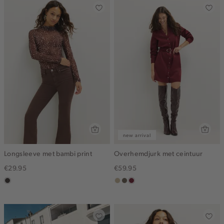
new arrival
Longsleeve met bambi print
Overhemdjurk met ceintuur
€29.95
€59.95
choco
lichtzand
middenbruin
bordeaux