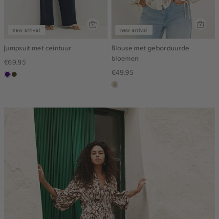
new arrival
new arrival
Jumpsuit met ceintuur
Blouse met geborduurde
bloemen
€69.95
€49.95
indigo
groen,
olijf,
lichtzand
midden