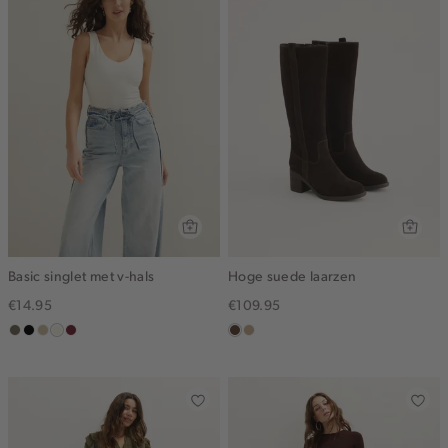
Basic singlet met v-hals
Hoge suede laarzen
€14.95
€109.95
middenbruin
zwart
lichtzand
wit,
bordeaux
donkerbruin
zand
off-
white