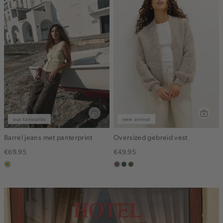
our favourite
new arrival
Barrel jeans met panterprint
Oversized gebreid vest
€69.95
€49.95
meerkleurig
taupe
groen,
bruin
grijs
gemêleerd