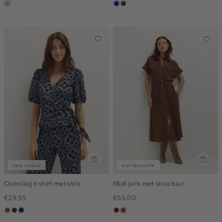
lichtzand
indigo
choco
new arrival
our favourite
Overslag t-shirt met strik
Midi jurk met structuur
€29.95
€55.00
groen,
brique
donkerblauw
bordeaux
bruin