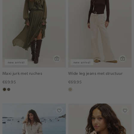
new arrival
new arrival
Maxi jurk met ruches
Wide leg jeans met structuur
€69.95
€69.95
groen,
middenbruin
lichtzand
olijf,
midden