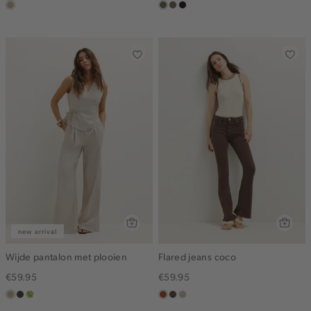
zand
groen,
middenbruin
bordeaux,
olijf
donker
new arrival
Wijde pantalon met plooien
Flared jeans coco
€59.95
€59.95
zand
choco
meerkleurig
bruin
donkerkhaki
lichtzand