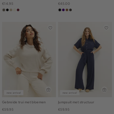
€14.95
€45.00
middenbruin
zwart
lichtzand
wit,
bordeaux
zwart
indigo
deepmocca
choco
off-
white
new arrival
new arrival
Gebreide trui met bloemen
Jumpsuit met structuur
€59.95
€59.95