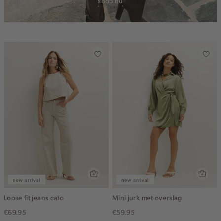
shop nu
new arrival
new arrival
Loose fit jeans cato
Mini jurk met overslag
€69.95
€59.95