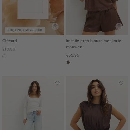
€10, €20, €50 en €100
Giftcard
Imitatieleren blouse met korte
mouwen
€10.00
€59.95
graphic
middenbruin