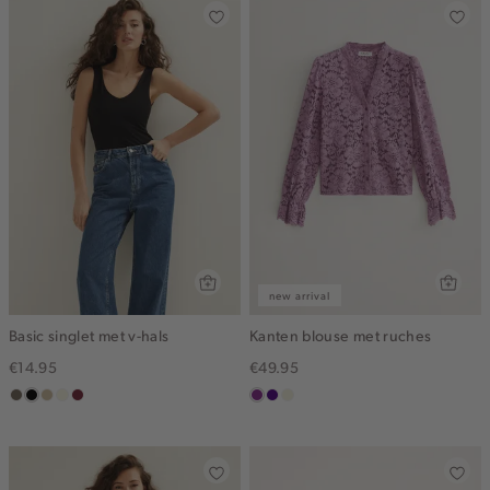
new arrival
Basic singlet met v-hals
Kanten blouse met ruches
€14.95
€49.95
middenbruin
zwart
lichtzand
wit,
bordeaux
middenpaars
indigo
ecru
off-
white