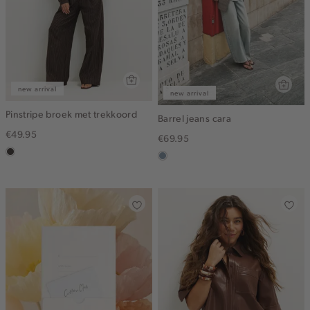
new arrival
new arrival
Pinstripe broek met trekkoord
Barrel jeans cara
€49.95
€69.95
choco
dusty
blue