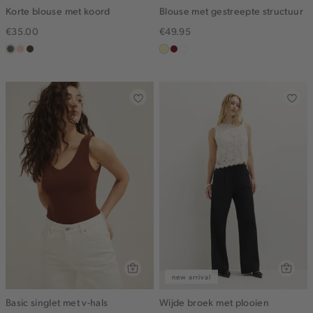
Korte blouse met koord
Blouse met gestreepte structuur
€35.00
€49.95
middenbruin
pink
groen,
lichtgeel
rood,
blauw,
clay
olijf,
kers
ijs
midden
new arrival
Basic singlet met v-hals
Wijde broek met plooien