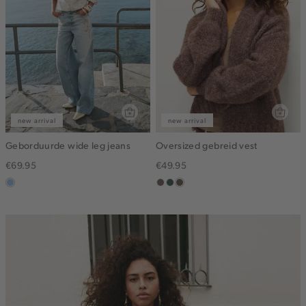
new arrival
new arrival
Geborduurde wide leg jeans
Oversized gebreid vest
€69.95
€49.95
blauw,
taupe
groen,
bruin
used
grijs
gemêleerd
light