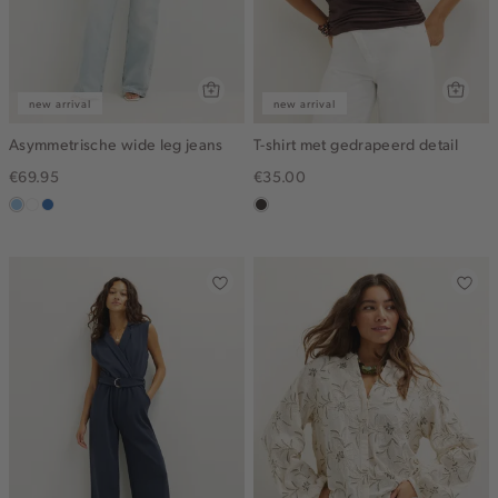
new arrival
new arrival
Asymmetrische wide leg jeans
T-shirt met gedrapeerd detail
€69.95
€35.00
blauw,
wit
blauw,
choco
used
used
light
middle