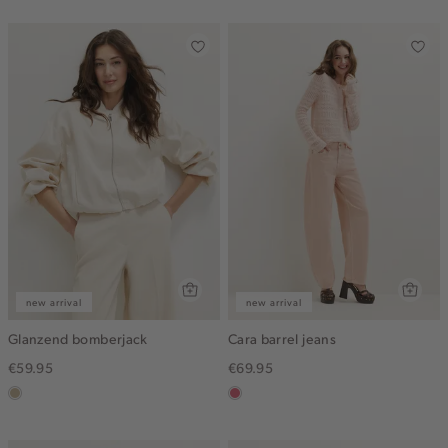
gemêleerd
new arrival
new arrival
Glanzend bomberjack
Cara barrel jeans
€59.95
€69.95
lichtzand
rose,
vintage