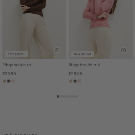
new arrival
new arrival
Ribgebreide trui
Ribgebreide trui
€29.95
€29.95
lichtzand
middenbruin
pink
lichtzand
middenbruin
pink
clay
clay
vaak gezien met