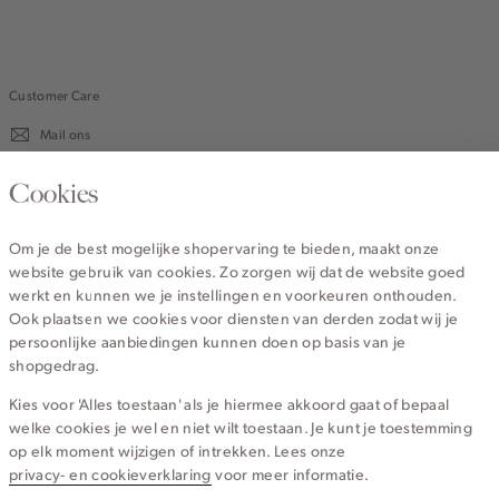
white
Customer Care
Mail ons
020 - 3412 670
Cookies
Van maandag t/m vrijdag van 8.30 uur tot 18.00 uur.
Om je de best mogelijke shopervaring te bieden, maakt onze
website gebruik van cookies. Zo zorgen wij dat de website goed
Service
werkt en kunnen we je instellingen en voorkeuren onthouden.
Ook plaatsen we cookies voor diensten van derden zodat wij je
persoonlijke aanbiedingen kunnen doen op basis van je
Wij zijn Cotton Club
shopgedrag.
Kies voor 'Alles toestaan' als je hiermee akkoord gaat of bepaal
Topcategorieën voor jou
welke cookies je wel en niet wilt toestaan. Je kunt je toestemming
op elk moment wijzigen of intrekken. Lees onze
privacy- en cookieverklaring
voor meer informatie.