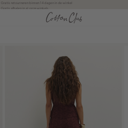
Gratis retourneren binnen 14 dagen in de winkel
Gratis afhalen in al onze winkels
Jouw bestelling wordt binnen 1 tot 5 dagen bezorgd
Betaal zoals jij wilt: o.a. iDEAL | Wero, Riverty, Apple pay & creditcard
anean journey | Chapter 1