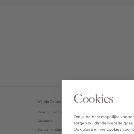
Cookies
Wij zijn Cotton Club
Topcategor
Over Cotton Club
Blouses
Om je de best mogelijke shoper
Vacatures
Tops
zorgen wij dat de website goed
Ook plaatsen we cookies voor d
Duurzame materialen
Broeken