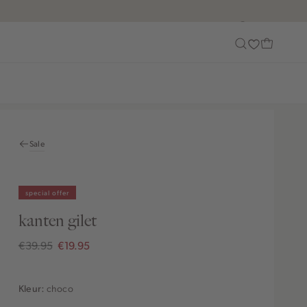
Customer Care
Sale
special offer
kanten gilet
€39.95
€19.95
choco
Kleur: