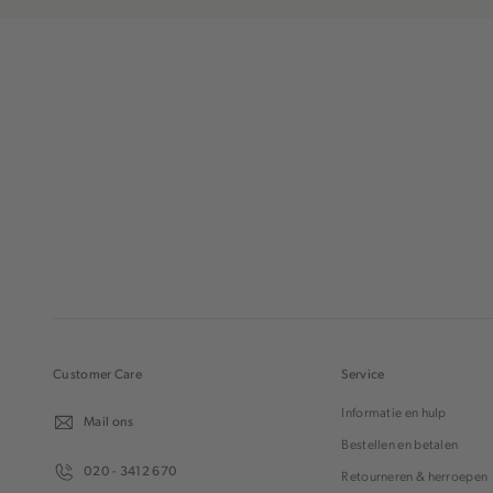
Customer Care
Service
Informatie en hulp
Mail ons
Bestellen en betalen
020 - 3412 670
Retourneren & herroepen