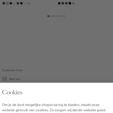
+2
bordeaux
lichtzand
donkerblauw
mauve,
donkerbruin
zwart
wit,
donkerblauw
groen,
donkerbruin
zwart
lichtzand
licht
off-
olijf,
white
midden
Customer Care
Mail ons
020 - 3412 670
Cookies
Van maandag t/m vrijdag van 8.30 uur tot 18.00 uur.
Om je de best mogelijke shopervaring te bieden, maakt onze
website gebruik van cookies. Zo zorgen wij dat de website goed