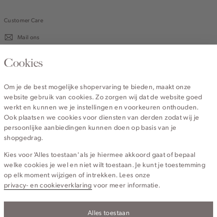
Customer Care
Mail ons
020 - 3412 670
Cookies
Van maandag t/m vrijdag van 8.30 uur tot 18.00 uur.
Om je de best mogelijke shopervaring te bieden, maakt onze
website gebruik van cookies. Zo zorgen wij dat de website goed
Service
werkt en kunnen we je instellingen en voorkeuren onthouden.
Ook plaatsen we cookies voor diensten van derden zodat wij je
persoonlijke aanbiedingen kunnen doen op basis van je
Wij zijn Cotton Club
shopgedrag.
Kies voor 'Alles toestaan' als je hiermee akkoord gaat of bepaal
Topcategorieën voor jou
welke cookies je wel en niet wilt toestaan. Je kunt je toestemming
op elk moment wijzigen of intrekken. Lees onze
privacy- en cookieverklaring
voor meer informatie.
Alles toestaan
Privacy- en cookieverklaring
Algemene Voorwaarden