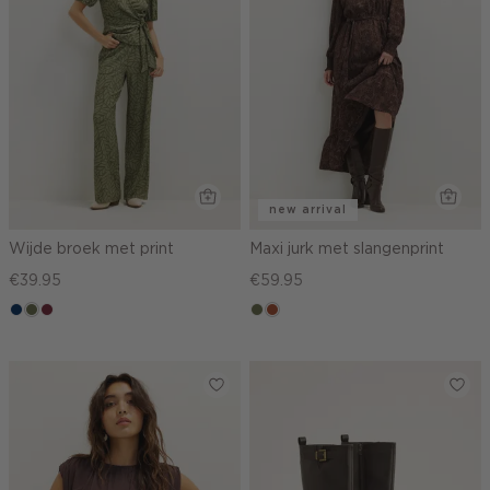
new arrival
Wijde broek met print
Maxi jurk met slangenprint
€39.95
€59.95
donkerblauw
groen,
brique
groen,
bruin
olijf
olijf