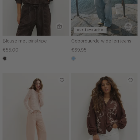
our favourite
Blouse met pinstripe
Geborduurde wide leg jeans
€55.00
€69.95
choco
blauw,
used
light