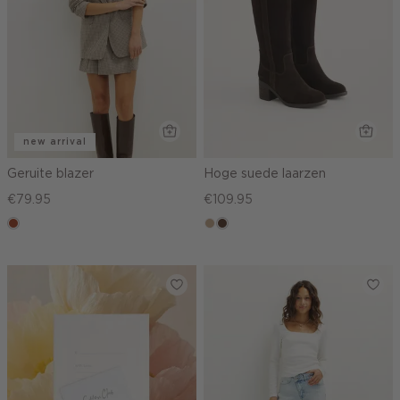
new arrival
Geruite blazer
Hoge suede laarzen
€79.95
€109.95
bruin
zand
donkerbruin