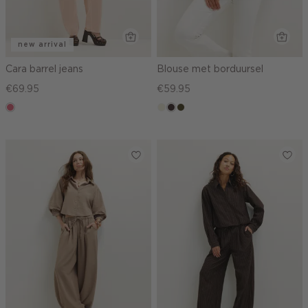
new arrival
Cara barrel jeans
Blouse met borduursel
€69.95
€59.95
rose,
ecru
choco,
groen,
vintage
donker
olijf,
midden