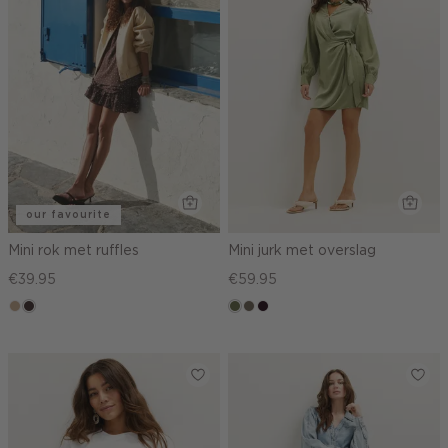
our favourite
Mini rok met ruffles
Mini jurk met overslag
€39.95
€59.95
zand
choco,
groen,
middenbruin
bordeaux,
donker
olijf
donker