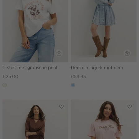
T-shirt met grafische print
Denim mini jurk met riem
€25.00
€59.95
wit,
blauw,
off-
used
white
light