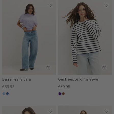
Barrel jeans cara
Gestreepte longsleeve
€69.95
€39.95
blauw,
blauw,
indigo
deepmocca
used
used
light
middle