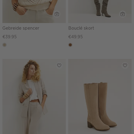
Gebreide spencer
Bouclé skort
€39.95
€49.95
lichtzand
deepmocca