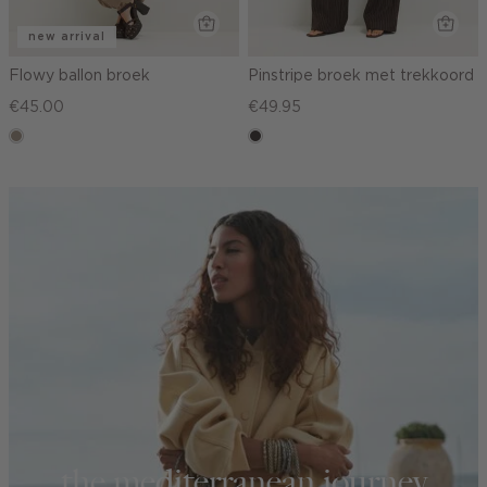
new arrival
Flowy ballon broek
Pinstripe broek met trekkoord
€45.00
€49.95
taupe,
choco
dark
the mediterranean journey