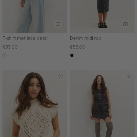
T-shirt met lace detail
Denim midi rok
€35.00
€55.00
ecru
zwart,
used
middle