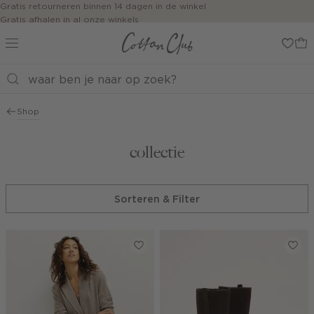
Navigeer
Gratis retourneren binnen 14 dagen in de winkel
Gratis afhalen in al onze winkels
direct naar
Jouw bestelling wordt binnen 1 tot 5 dagen bezorgd
de
Betaal zoals jij wilt: o.a. iDEAL | Wero, Riverty, Apple pay & creditcard
hoofdinhoud
Open de
zoekbalk
Navigeer
direct
Shop
naar de
footer
collectie
Sorteren & Filter