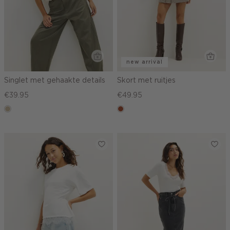
new arrival
Singlet met gehaakte details
Skort met ruitjes
€39.95
€49.95
lichtzand
bruin