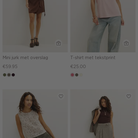
Mini jurk met overslag
T-shirt met tekstprint
€59.95
€25.00
groen,
middenbruin
bordeaux,
rose,
middenbruin
wit,
olijf
donker
vintage
off-
white