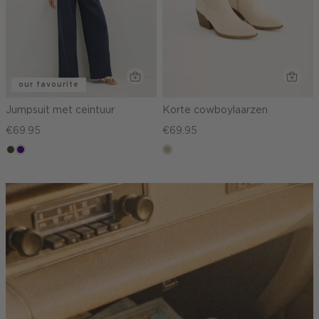
our favourite
Jumpsuit met ceintuur
Korte cowboylaarzen
€69.95
€69.95
groen,
indigo
lichtzand
olijf,
midden