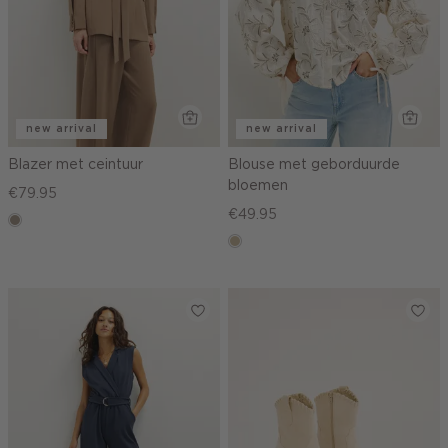
new arrival
new arrival
Blazer met ceintuur
Blouse met geborduurde
bloemen
€79.95
€49.95
taupe,
dark
lichtzand