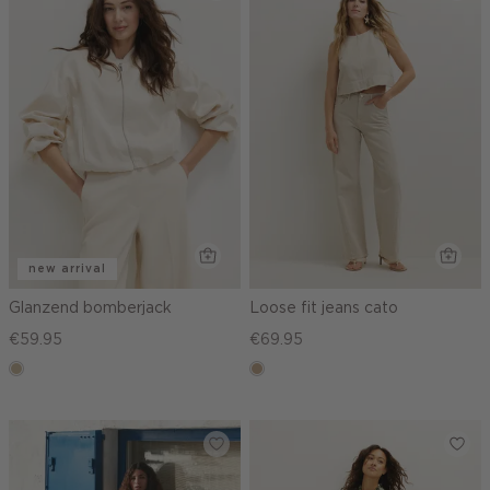
new arrival
Glanzend bomberjack
Loose fit jeans cato
€59.95
€69.95
lichtzand
zand