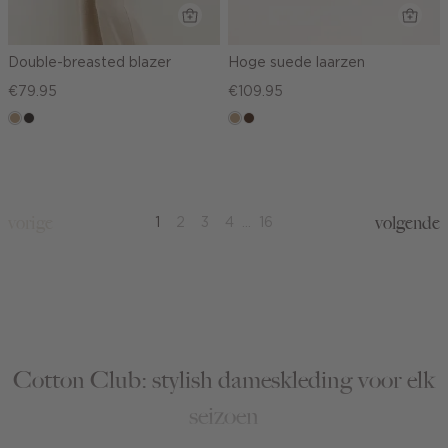
Double-breasted blazer
Hoge suede laarzen
€79.95
€109.95
zand
choco
zand
donkerbruin
gemêleerd
vorige
volgende
1
2
3
4
...
16
Cotton Club: stylish dameskleding voor elk
seizoen