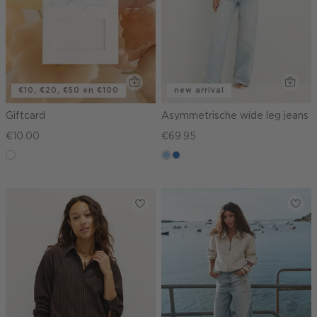
€10, €20, €50 en €100
new arrival
Giftcard
Asymmetrische wide leg jeans
€10.00
€69.95
graphic
blauw,
blauw,
wit
used
used
light
middle